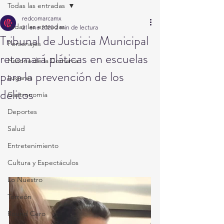
Todas las entradas
redcomarcamx
Todas las entradas
21 ene 2020
2 min de lectura
Tribunal de Justicia Municipal
Personajes
retomará pláticas en escuelas
Historia de la Comarca
para la prevención de los
Lugares
delitos
Gastronomía
Deportes
Salud
Entretenimiento
Cultura y Espectáculos
Lo Nuestro
Torreón
Round Cero