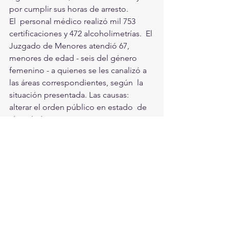
por cumplir sus horas de arresto.
El  personal médico realizó mil 753 
certificaciones y 472 alcoholimetrías.  El 
Juzgado de Menores atendió 67, 
menores de edad - seis del género  
femenino - a quienes se les canalizó a 
las áreas correspondientes, según  la 
situación presentada. Las causas: 
alterar el orden público en estado  de 
ebriedad o intoxicación, riña, entre 
otros. Las edades de los  menores van 
de los 13 a los 17 años.
Por  último, informó que los Juzgados, 
recibieron un total de 12  
procedimientos y concluyeron 30. 
Mientras que, el Juzgado Colegiado  
recibió 1 y concluyó 1 procedimiento. 
Torreón, Ciudad En Equipo