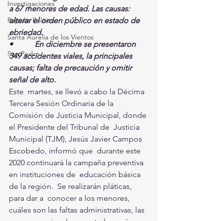
Investigaciones
a 67 menores de edad. Las causas: 
alterar el orden público en estado de 
Rapidín Político
ebriedad.
Santa Aurelia de los Vientos
•           En diciembre se presentaron 
San Pedro
349 accidentes viales, la principales  
causas; falta de precaución y omitir 
señal de alto. 
Este  martes, se llevó a cabo la Décima 
Tercera Sesión Ordinaria de la  
Comisión de Justicia Municipal, donde 
el Presidente del Tribunal de  Justicia 
Municipal (TJM), Jesús Javier Campos 
Escobedo, informó que  durante este 
2020 continuará la campaña preventiva 
en instituciones de  educación básica 
de la región.  Se realizarán pláticas, 
para dar a  conocer a los menores, 
cuáles son las faltas administrativas, las  