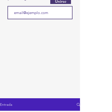
Unirse
Entrada