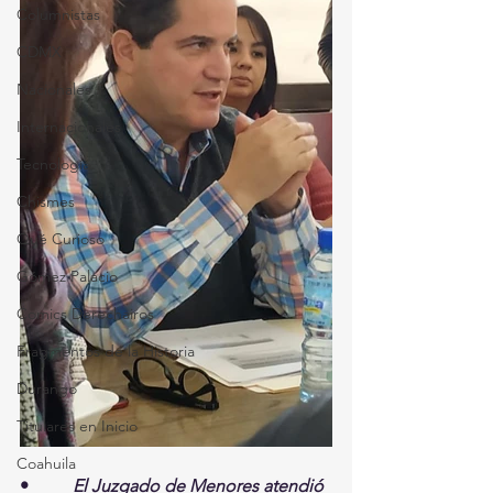
Columnistas
CDMX
Nacionales
Internacionales
Tecnología
Chismes
Qué Curioso
Gómez Palacio
Comics Derechairos
Fragmentos de la Historia
Durango
Titulares en Inicio
Coahuila
•          
El Juzgado de Menores atendió 