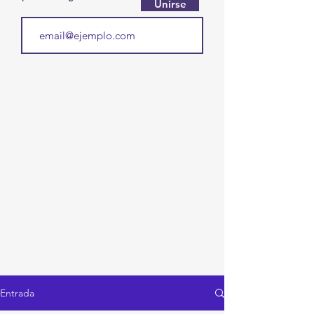
Unirse
Entrada