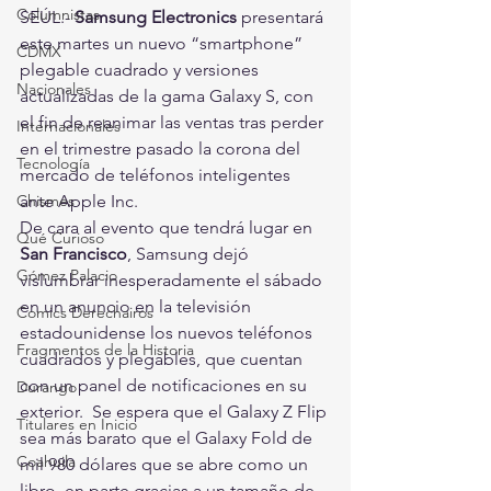
Columnistas
SEÚL.- 
Samsung Electronics
 presentará 
este martes un nuevo “smartphone” 
CDMX
plegable cuadrado y versiones 
Nacionales
actualizadas de la gama Galaxy S, con 
el fin de reanimar las ventas tras perder 
Internacionales
en el trimestre pasado la corona del 
Tecnología
mercado de teléfonos inteligentes 
ante Apple Inc. 
Chismes
De cara al evento que tendrá lugar en 
Qué Curioso
San Francisco
, Samsung dejó 
Gómez Palacio
vislumbrar inesperadamente el sábado 
en un anuncio en la televisión 
Comics Derechairos
estadounidense los nuevos teléfonos 
Fragmentos de la Historia
cuadrados y plegables, que cuentan 
con un panel de notificaciones en su 
Durango
exterior.  Se espera que el Galaxy Z Flip 
Titulares en Inicio
sea más barato que el Galaxy Fold de 
Coahuila
mil 980 dólares que se abre como un 
libro, en parte gracias a un tamaño de 