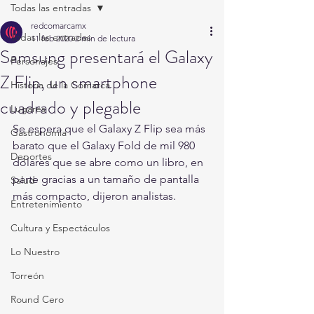
Todas las entradas
redcomarcamx
Todas las entradas
11 feb 2020
2 min de lectura
Samsung presentará el Galaxy
Personajes
Z Flip, un smartphone
Historia de la Comarca
cuadrado y plegable
Lugares
Se espera que el Galaxy Z Flip sea más 
Gastronomía
barato que el Galaxy Fold de mil 980 
Deportes
dólares que se abre como un libro, en 
parte gracias a un tamaño de pantalla 
Salud
más compacto, dijeron analistas. 
Entretenimiento
Cultura y Espectáculos
Lo Nuestro
Torreón
Round Cero