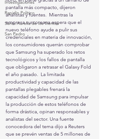
Investigaciones
pantalla más compacto, dijeron 
Rapidín Político
analistas y fuentes.  Mientras la 
empresa surcoreana espera que el 
Santa Aurelia de los Vientos
nuevo teléfono ayude a pulir sus 
San Pedro
credenciales en materia de innovación, 
los consumidores querrán comprobar 
que Samsung ha superado los retos 
tecnológicos y los fallos de pantalla 
que obligaron a retrasar el Galaxy Fold 
el año pasado.  La limitada 
productividad y capacidad de las 
pantallas plegables frenará la 
capacidad de Samsung para impulsar 
la producción de estos teléfonos de 
forma drástica, opinan responsables y 
analistas del sector. Una fuente 
conocedora del tema dijo a Reuters 
que se prevén ventas de 5 millones de 