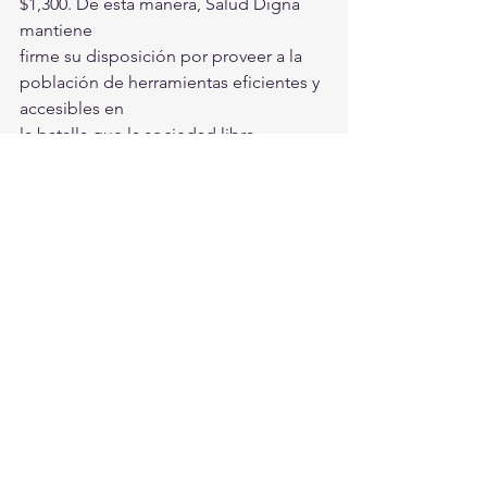
$1,300. De esta manera, Salud Digna 
mantiene
firme su disposición por proveer a la 
población de herramientas eficientes y 
accesibles en
la batalla que la sociedad libra 
actualmente contra esta emergencia 
sanitaria. 
Las personasque requieran de estos 
servicios podrán solicitar una cita en el 
sitio web: www.salud-digna.org, o bien 
al teléfono: 667 758 06 70.