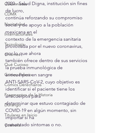
2020.- Salud Digna, institución sin fines 
Columnistas
de lucro,
CDMX
continúa reforzando su compromiso 
Nacionales
social y de apoyo a la población 
mexicana en el
Internacionales
contexto de la emergencia sanitaria 
Tecnología
provocada por el nuevo coronavirus, 
por lo que ahora
Chismes
también ofrece dentro de sus servicios 
Qué Curioso
la prueba inmunológica de 
Gómez Palacio
anticuerpos en sangre
ANTI-SARS-CoV-2, cuyo objetivo es 
Comics Derechairos
identificar si el paciente tiene los 
Fragmentos de la Historia
anticuerpos para
determinar que estuvo contagiado de 
Durango
COVID-19 en algún momento, sin 
Titulares en Inicio
importar si ha
presentado síntomas o no.
Coahuila