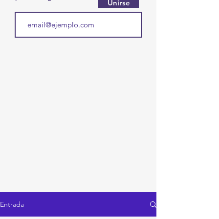
Unirse
Entrada