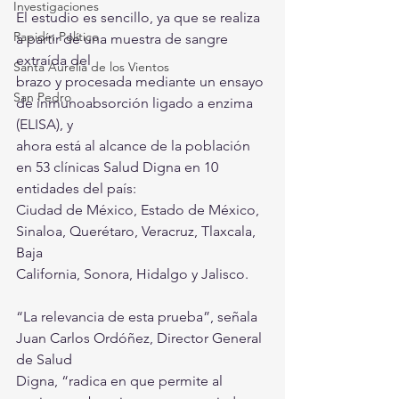
Investigaciones
El estudio es sencillo, ya que se realiza 
Rapidín Político
a partir de una muestra de sangre 
extraída del
Santa Aurelia de los Vientos
brazo y procesada mediante un ensayo 
San Pedro
de inmunoabsorción ligado a enzima 
(ELISA), y
ahora está al alcance de la población 
en 53 clínicas Salud Digna en 10 
entidades del país:
Ciudad de México, Estado de México, 
Sinaloa, Querétaro, Veracruz, Tlaxcala, 
Baja
California, Sonora, Hidalgo y Jalisco.
“La relevancia de esta prueba”, señala 
Juan Carlos Ordóñez, Director General 
de Salud
Digna, “radica en que permite al 