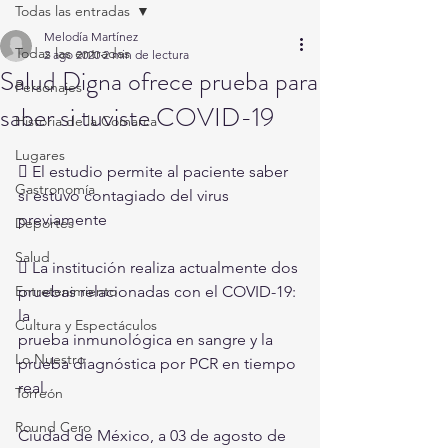
Todas las entradas
Melodía Martínez
Todas las entradas
2 ago 2020
2 min de lectura
Salud Digna ofrece prueba para
Personajes
saber si tuviste COVID-19
Historia de la Comarca
Lugares
 El estudio permite al paciente saber 
Gastronomía
si estuvo contagiado del virus 
previamente
Deportes
Salud
 La institución realiza actualmente dos 
Entretenimiento
pruebas relacionadas con el COVID-19: 
la
Cultura y Espectáculos
prueba inmunológica en sangre y la 
Lo Nuestro
prueba diagnóstica por PCR en tiempo 
real.
Torreón
Round Cero
Ciudad de México, a 03 de agosto de 