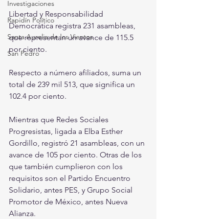
Investigaciones
Libertad y Responsabilidad 
Rapidín Político
Democrática registra 231 asambleas, 
Santa Aurelia de los Vientos
que representan un avance de 115.5 
por ciento.
San Pedro
Respecto a número afiliados, suma un 
total de 239 mil 513, que significa un 
102.4 por ciento.
Mientras que Redes Sociales 
Progresistas, ligada a Elba Esther 
Gordillo, registró 21 asambleas, con un 
avance de 105 por ciento. Otras de los 
que también cumplieron con los 
requisitos son el Partido Encuentro 
Solidario, antes PES, y Grupo Social 
Promotor de México, antes Nueva 
Alianza.