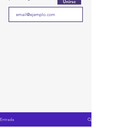
Unirse
Entrada