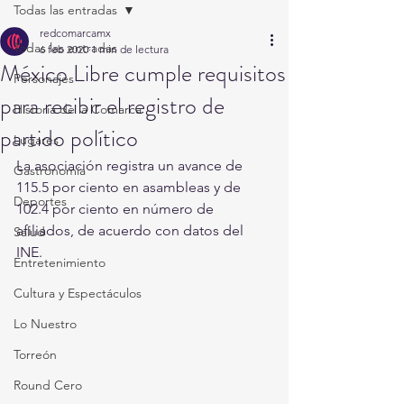
Todas las entradas
redcomarcamx
Todas las entradas
6 feb 2020
1 min de lectura
México Libre cumple requisitos
Personajes
para recibir el registro de
Historia de la Comarca
partido político
Lugares
La asociación registra un avance de 
Gastronomía
115.5 por ciento en asambleas y de 
Deportes
102.4 por ciento en número de 
afiliados, de acuerdo con datos del 
Salud
INE.
Entretenimiento
Cultura y Espectáculos
Lo Nuestro
Torreón
Round Cero