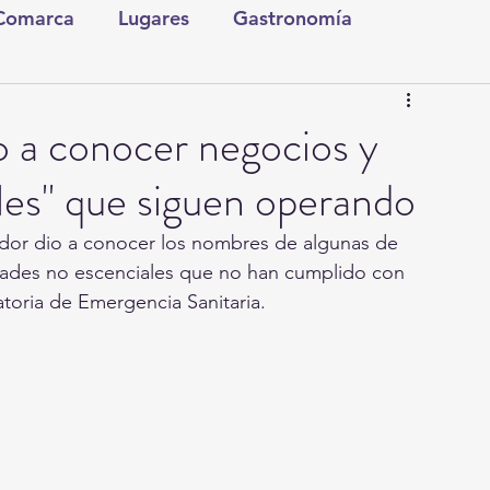
 Comarca
Lugares
Gastronomía
tura y Espectáculos
Lo Nuestro
Torreón
o a conocer negocios y
ales" que siguen operando
ionales
Internacionales
Tecnología
or dio a conocer los nombres de algunas de 
dades no escenciales que no han cumplido con 
Comics Derechairos
Fragmentos de la Historia
atoria de Emergencia Sanitaria.
Investigaciones
Rapidín Político