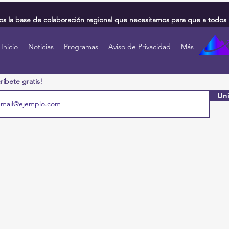
 la base de colaboración regional que necesitamos para que a todos 
Inicio
Noticias
Programas
Aviso de Privacidad
Más
ríbete gratis!
Uni