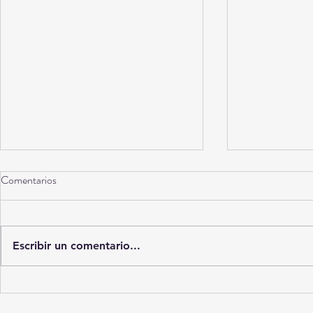
Comentarios
Escribir un comentario...
"Vuelva el próximo mes": las
Diagnósticos 
denuncias de adultos mayores por
mercado ilícit