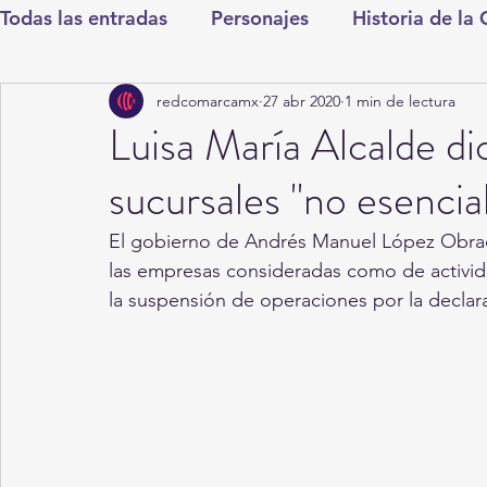
Todas las entradas
Personajes
Historia de la
redcomarcamx
27 abr 2020
1 min de lectura
Deportes
Salud
Entretenimiento
Cul
Luisa María Alcalde di
sucursales "no esenci
Round Cero
Columnistas
CDMX
Nac
El gobierno de Andrés Manuel López Obrad
las empresas consideradas como de activi
Chismes
Qué Curioso
Gómez Palacio
la suspensión de operaciones por la declar
Durango
Titulares en Inicio
Coahuila
Santa Aurelia de los Vientos
San Pedro