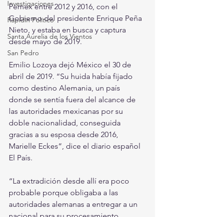
Investigaciones
Pemex entre 2012 y 2016, con el 
Gobierno del presidente Enrique Peña 
Rapidín Político
Nieto, y estaba en busca y captura 
Santa Aurelia de los Vientos
desde mayo de 2019. 
San Pedro
Emilio Lozoya dejó México el 30 de 
abril de 2019. “Su huida había fijado 
como destino Alemania, un país 
donde se sentía fuera del alcance de 
las autoridades mexicanas por su 
doble nacionalidad, conseguida 
gracias a su esposa desde 2016, 
Marielle Eckes”, dice el diario español 
El País. 
“La extradición desde allí era poco 
probable porque obligaba a las 
autoridades alemanas a entregar a un 
nacional para su procesamiento 