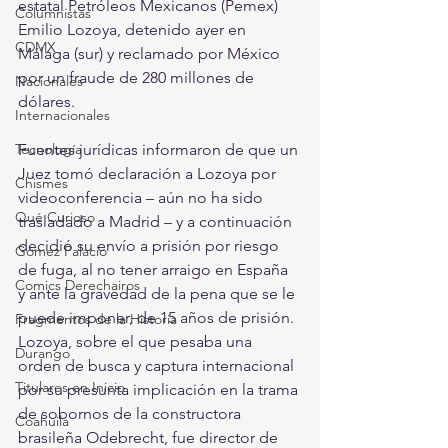
estatal Petróleos Mexicanos (Pemex) 
Columnistas
Emilio Lozoya, detenido ayer en 
CDMX
Málaga (sur) y reclamado por México 
por un fraude de 280 millones de 
Nacionales
dólares. 
Internacionales
Tecnología
Fuentes jurídicas informaron de que un 
Juez tomó declaración a Lozoya por 
Chismes
videoconferencia – aún no ha sido 
Qué Curioso
trasladado a Madrid – y a continuación 
decidió su envío a prisión por riesgo 
Gómez Palacio
de fuga, al no tener arraigo en España 
Comics Derechairos
y ante la gravedad de la pena que se le 
puede imponer, de 15 años de prisión.  
Fragmentos de la Historia
Lozoya, sobre el que pesaba una 
Durango
orden de busca y captura internacional 
Titulares en Inicio
por su presunta implicación en la trama 
de sobornos de la constructora 
Coahuila
brasileña Odebrecht, fue director de 