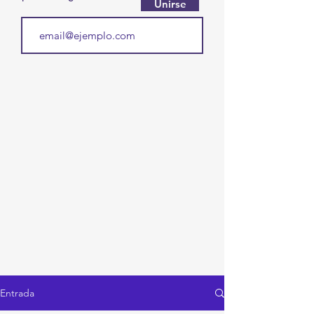
Unirse
Entrada