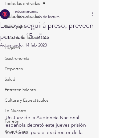
Todas las entradas
redcomarcamx
Todas las entradas
13 feb 2020
1 min de lectura
Lozoya seguirá preso, preveen
Personajes
pena de 15 años
Historia de la Comarca
Actualizado:
14 feb 2020
Lugares
Gastronomía
Deportes
Salud
Entretenimiento
Cultura y Espectáculos
Lo Nuestro
Un Juez de la Audiencia Nacional 
Torreón
española decretó este jueves prisión 
Round Cero
provisional para el ex director de la 