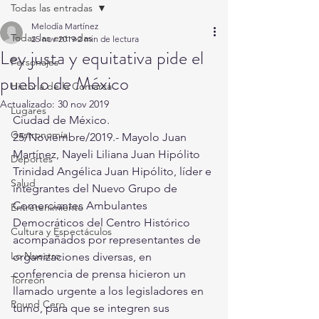
Todas las entradas
Melodía Martínez
Todas las entradas
25 nov 2019
2 min de lectura
Ley justa y equitativa pide el
Personajes
pueblo de México
Historia de la Comarca
Actualizado:
30 nov 2019
Lugares
Ciudad de México. 
Gastronomía
25/Noviembre/2019.- Mayolo Juan 
Martínez, Nayeli Liliana Juan Hipólito 
Deportes
Trinidad Angélica Juan Hipólito, líder e 
Salud
integrantes del Nuevo Grupo de 
Comerciantes Ambulantes 
Entretenimiento
Democráticos del Centro Histórico 
Cultura y Espectáculos
acompañados por representantes de 
Lo Nuestro
organizaciones diversas, en 
conferencia de prensa hicieron un 
Torreón
llamado urgente a los legisladores en 
Round Cero
turno, para que se integren sus 