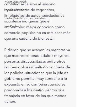
Investigaciones
contrario señalaron al unisono 
representantes de vagoneros, 
Rapidín Político
limpiadores de autos, asociaciones 
Santa Aurelia de los Vientos
sociales e indígenas que el 
San Pedro
autoempleo mejor conocido como 
comercio popular, no es otra cosa más 
que una cadena de bienestar.
Pidieron que se acaben las mentiras ya 
que madres solteras, adultos mayores, 
personas discapacitadas entre otros, 
reciben golpes y maltrato por parte de 
los policías, situaciones que la jefa de 
gobierno permite, muy contrario a lo 
expuesto en su campaña cuando se 
pregonaba a los cuatro vientos que 
trabajaría en favor de los que menos 
tienen.