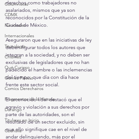
derechos como trabajadores no 
Columnistas
asalariados, mismos que ya son 
CDMX
reconocidos por la Constitución de la 
Ciudad de México.
Nacionales
Internacionales
Aseguraron que en las iniciativas de ley 
Tecnología
deben figurar todos los autores que 
integran a la sociedad, y no deben ser 
Chismes
exclusivas de legisladores que no han 
Qué Curioso
padecido el hambre o las inclemencias 
del tiempo, que día con día hace 
Gómez Palacio
frente este sector social.
Comics Derechairos
Fragmentos de la Historia
El reconocido líder destacó que el 
agravio y violación a sus derechos por 
Durango
parte de las autoridades, son el 
Titulares en Inicio
resultado de un sector excluido, sin 
que ello signifique cae en el nivel de 
Coahuila
andar delinquiendo, más por el 