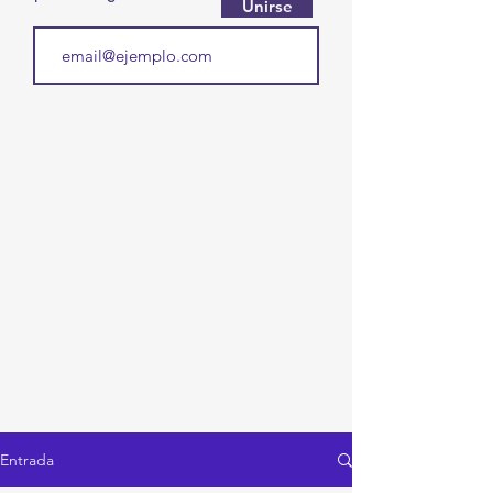
Unirse
Entrada