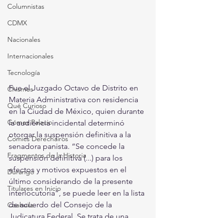
Columnistas
CDMX
Nacionales
Internacionales
Tecnología
Fue el Juzgado Octavo de Distrito en 
Chismes
Materia Administrativa con residencia 
Qué Curioso
en la Ciudad de México, quien durante 
Gómez Palacio
la audiencia incidental determinó 
otorgar la suspensión definitiva a la 
Comics Derechairos
senadora panista. “Se concede la 
Fragmentos de la Historia
suspensión definitiva (...) para los 
efectos y motivos expuestos en el 
Durango
último considerando de la presente 
Titulares en Inicio
interlocutoria”, se puede leer en la lista 
de acuerdo del Consejo de la 
Coahuila
Judicatura Federal. Se trata de una 