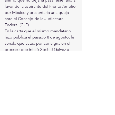
afirmó que no dejaría pasar este fallo a 
favor de la aspirante del Frente Amplio 
por México y presentaría una queja 
ante el Consejo de la Judicatura 
Federal (CJF).
En la carta que el mismo mandatario 
hizo pública el pasado 8 de agosto, le 
señala que actúa por consigna en el 
proceso que inició Xóchitl Gálvez a 
través de los abogados de 
Claudio X. 
González
, además de señalarlo por 
fallos que benefician a opositores a su 
gobierno.