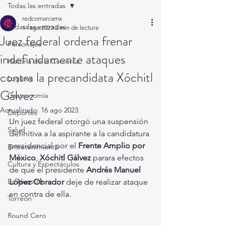
Todas las entradas
redcomarcamx
Todas las entradas
14 ago 2023
2 min de lectura
Juez federal ordena frenar
Personajes
indefinidamente ataques
Historia de la Comarca
contra la precandidata Xóchitl
Lugares
Gálvez
Gastronomía
Actualizado:
16 ago 2023
Deportes
Un juez federal otorgó una suspensión 
Salud
definitiva a la aspirante a la candidatura 
presidencial por el 
Frente Amplio por 
Entretenimiento
México
, 
Xóchitl Gálvez 
parara efectos 
Cultura y Espectáculos
de que el presidente 
Andrés Manuel 
Lo Nuestro
López Obrador 
deje de realizar ataque 
en contra de ella.
Torreón
Round Cero