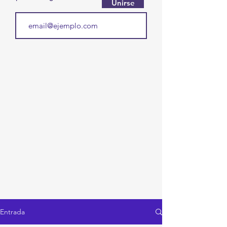
Unirse
Entrada