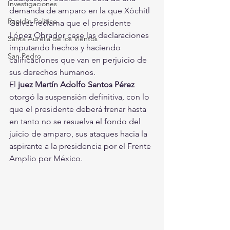
Investigaciones
demanda de amparo en la que Xóchitl 
Rapidín Político
Gálvez reclama que el presidente 
López Obrador cese las declaraciones 
Santa Aurelia de los Vientos
imputando hechos y haciendo 
San Pedro
calificaciones que van en perjuicio de 
sus derechos humanos.
El
 juez Martín Adolfo Santos Pérez
otorgó la suspensión definitiva, con lo 
que el presidente deberá frenar hasta 
en tanto no se resuelva el fondo del 
juicio de amparo, sus ataques hacia la 
aspirante a la presidencia por el Frente 
Amplio por México.