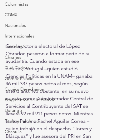
Columnistas
CDMX
Nacionales
Internacionales
Con la victoria electoral de López 
Tecnología
Obrador, pasaron a formar parte de su 
Chismes
ayudantía. Cuando estaba en ese 
Qué Curioso
equipo, Portugal –quien estudió 
Ciencias Políticas en la UNAM– ganaba 
Gómez Palacio
46 mil 337 pesos netos al mes, según 
Comics Derechairos
este diario. No obstante, en su nuevo 
puesto como Administrador Central de 
Fragmentos de la Historia
Servicios al Contribuyente del SAT se 
Durango
llevará 92 mil 911 pesos netos. Mientras 
tanto, Paloma Rachel Aguilar Correa –
Titulares en Inicio
quien trabajó en el despacho “Torres y 
Coahuila
Blásquez” y fue asesora del PRI en San 