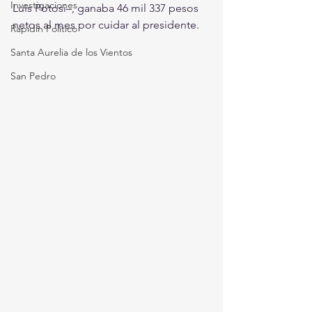
Investigaciones
Luis Potosí–, ganaba 46 mil 337 pesos 
netos al mes por cuidar al presidente.
Rapidín Político
Santa Aurelia de los Vientos
San Pedro