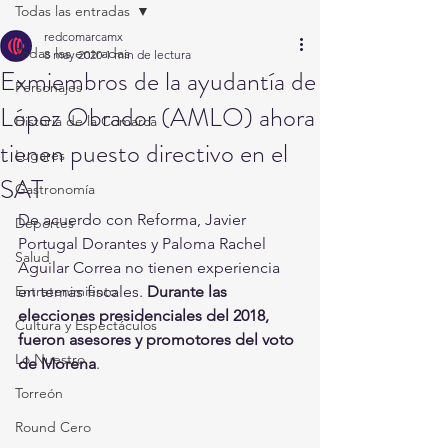
Todas las entradas
redcomarcamx
Todas las entradas
8 may 2020
1 min de lectura
Exmiembros de la ayudantía de
Personajes
López Obrador (AMLO) ahora
Historia de la Comarca
tienen puesto directivo en el
Lugares
SAT
Gastronomía
De acuerdo con Reforma, Javier 
Deportes
Portugal Dorantes y Paloma Rachel 
Salud
Aguilar Correa no tienen experiencia 
Entretenimiento
en temas fiscales. 
Durante las 
elecciones presidenciales del 2018, 
Cultura y Espectáculos
fueron asesores y promotores del voto 
Lo Nuestro
de Morena
.
Torreón
Round Cero