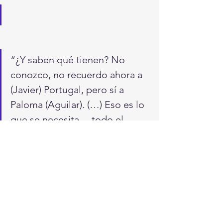
“¿Y saben qué tienen? No 
conozco, no recuerdo ahora a 
(Javier) Portugal, pero sí a 
Paloma (Aguilar). (…) Eso es lo 
que se necesita… todo el 
gobierno: servidores públicos 
que no tengan precio, que no 
se vendan”, señaló.
#AMLO
Nacionales