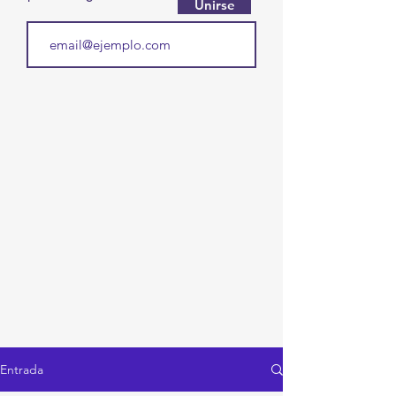
Unirse
Entrada