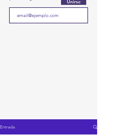
Unirse
Entrada