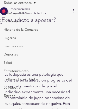
Todas las entradas
redcomarcamx
Todas las entradas
5 ago 2019
7 min de lectura
¿Eres adicto a apostar?
Personajes
Historia de la Comarca
Lugares
Gastronomía
Deportes
Salud
Entretenimiento
La ludopatía es una patología que 
Cultura y Espectáculos
consiste en la alteración progresiva del 
comportamiento por la que el 
Lo Nuestro
individuo experimenta una necesidad 
Torreón
incontrolable de jugar, por encima de 
cualquier consecuencia negativa. Está 
Round Cero