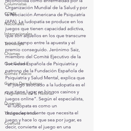
reconocida como enfermedad por la 
Columnistas
Organización Mundial de la Salud y por 
CDMX
la Asociación Americana de Psiquiatría 
(APA). La ludopatía se produce en los 
Nacionales
juegos que tienen capacidad adictiva, 
Internacionales
que son aquellos en los que transcurre 
poco tiempo entre la apuesta y el 
Tecnología
premio conseguido. Jerónimo Saiz, 
Chismes
miembro del Comité Ejecutivo de la 
Qué Curioso
Sociedad Española de Psiquiatría y 
patrono de la Fundación Española de 
Gómez Palacio
Psiquiatría y Salud Mental, explica que 
Comics Derechairos
“el juego asociado a la ludopatía es el 
que tiene lugar en bingos casinos y 
Fragmentos de la Historia
juegos online”. Según el especialista, 
Durango
“el ludópata es como un 
drogodependiente que necesita el 
Titulares en Inicio
juego y hace lo que sea por jugar, es 
Coahuila
decir, convierte el juego en una 