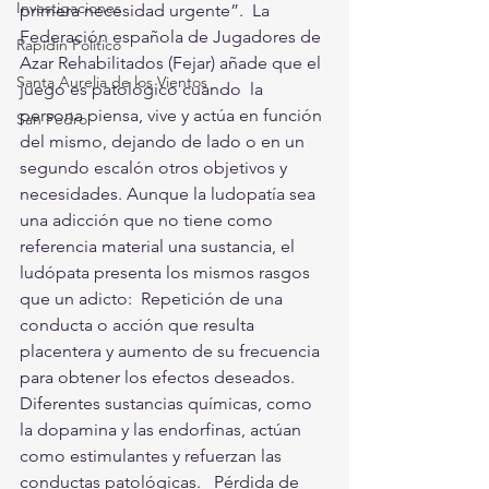
Investigaciones
primera necesidad urgente”.  La 
Federación española de Jugadores de 
Rapidín Político
Azar Rehabilitados (Fejar) añade que el 
Santa Aurelia de los Vientos
juego es patológico cuando  la 
persona piensa, vive y actúa en función 
San Pedro
del mismo, dejando de lado o en un 
segundo escalón otros objetivos y 
necesidades. Aunque la ludopatía sea 
una adicción que no tiene como 
referencia material una sustancia, el 
ludópata presenta los mismos rasgos 
que un adicto:  Repetición de una 
conducta o acción que resulta 
placentera y aumento de su frecuencia 
para obtener los efectos deseados. 
Diferentes sustancias químicas, como 
la dopamina y las endorfinas, actúan 
como estimulantes y refuerzan las 
conductas patológicas.   Pérdida de 