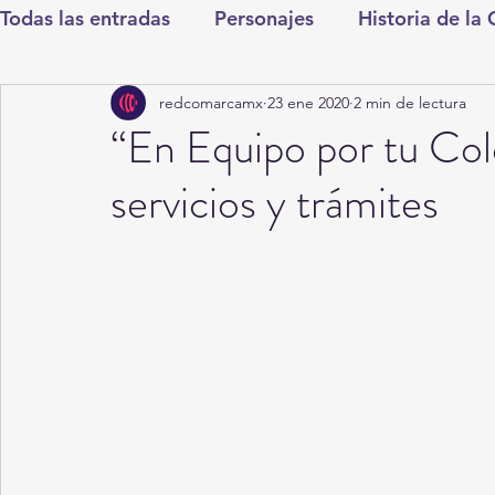
Todas las entradas
Personajes
Historia de la
redcomarcamx
23 ene 2020
2 min de lectura
Deportes
Salud
Entretenimiento
Cul
“En Equipo por tu Col
servicios y trámites
Round Cero
Columnistas
CDMX
Nac
Chismes
Qué Curioso
Gómez Palacio
Durango
Titulares en Inicio
Coahuila
Santa Aurelia de los Vientos
San Pedro