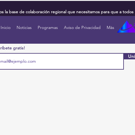
 la base de colaboración regional que necesitamos para que a todos 
Inicio
Noticias
Programas
Aviso de Privacidad
Más
ríbete gratis!
Uni