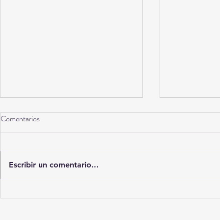
Comentarios
Torreón a 10 años
Escribir un comentario...
La Ciudad del