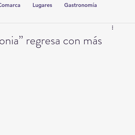
 Comarca
Lugares
Gastronomía
tura y Espectáculos
Lo Nuestro
Torreón
onia” regresa con más
ionales
Internacionales
Tecnología
Comics Derechairos
Fragmentos de la Historia
Investigaciones
Rapidín Político