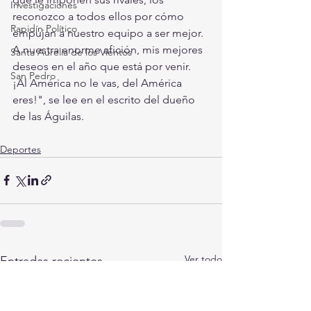
Investigaciones
reconozco a todos ellos por cómo 
Rapidín Político
empujan a nuestro equipo a ser mejor. 
A nuestra enorme afición, mis mejores 
Santa Aurelia de los Vientos
deseos en el año que está por venir. 
San Pedro
¡Al América no le vas, del América 
eres!", se lee en el escrito del dueño 
de las Águilas.  
Deportes
Ver todo
Entradas recientes