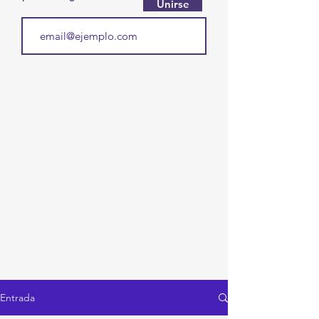
Unirse
Entrada