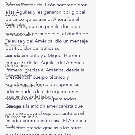
Columnistas
Panzas Verdes del León sorprendieron 
a las Águilas y les ganaron por global 
CDMX
de cinco goles a uno. Ahora fue el 
Nacionales
Monterrey que en penales los dejó 
tendidos. A pesar de ello, el dueño de 
Internacionales
Televisa y del América, dio un mensaje 
Tecnología
positivo donde ratifica su 
agradecimiento y a Miguel Herrera 
Chismes
como DT de las Águilas del América.
Qué Curioso
Primero, gracias al América, desde la 
Gómez Palacio
presidencia, cuerpo técnico y 
jugadores. La forma de superar las 
Comics Derechairos
adversidades de este equipo en el 
Fragmentos de la Historia
torneo es un ejemplo para todos. 
Gracias a la afición americanista que 
Durango
siempre apoya al equipo, tanto en el 
Titulares en Inicio
estadio como desde casa. El América 
Coahuila
es el más grande gracias a los retos 
que le imponen sus rivales, los 