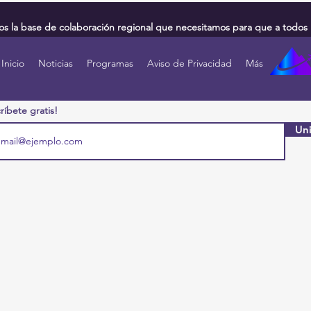
 la base de colaboración regional que necesitamos para que a todos 
Inicio
Noticias
Programas
Aviso de Privacidad
Más
ríbete gratis!
Uni