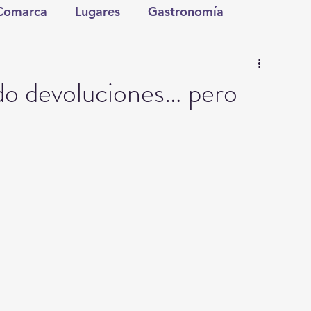
 Comarca
Lugares
Gastronomía
tura y Espectáculos
Lo Nuestro
Torreón
do devoluciones… pero
ionales
Internacionales
Tecnología
Comics Derechairos
Fragmentos de la Historia
Investigaciones
Rapidín Político