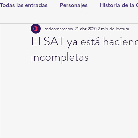
Todas las entradas
Personajes
Historia de la
redcomarcamx
21 abr 2020
2 min de lectura
Deportes
Salud
Entretenimiento
Cul
El SAT ya está hacien
incompletas
Round Cero
Columnistas
CDMX
Nac
Chismes
Qué Curioso
Gómez Palacio
Durango
Titulares en Inicio
Coahuila
Santa Aurelia de los Vientos
San Pedro