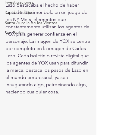
Investigaciones
Lazo destacaba el hecho de haber 
lanzado la primer bola en un juego de 
Rapidín Político
los NY Mets, elementos que 
Santa Aurelia de los Vientos
constantemente utilizan los agentes de 
San Pedro
YOX para generar confianza en el 
personaje. La imagen de YOX se centra 
por completo en la imagen de Carlos 
Lazo. Cada boletin o revista digital que 
los agentes de YOX usan para difundir 
la marca, destaca los pasos de Lazo en 
el mundo empresarial, ya sea 
inaugurando algo, patrocinando algo, 
haciendo cualquier cosa.