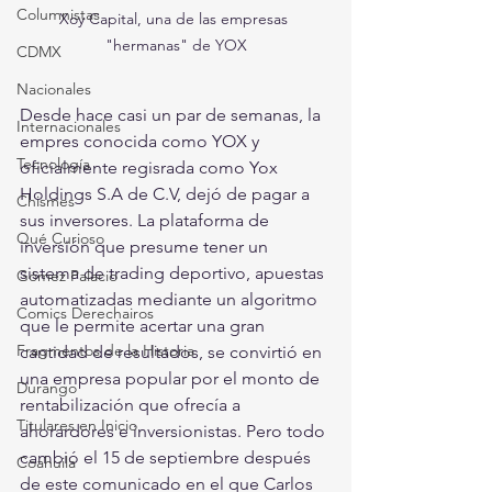
Columnistas
Xoy Capital, una de las empresas 
"hermanas" de YOX
CDMX
Nacionales
Desde hace casi un par de semanas, la 
Internacionales
empres conocida como YOX y 
Tecnología
oficialmente regisrada como Yox 
Holdings S.A de C.V, dejó de pagar a 
Chismes
sus inversores. La plataforma de 
Qué Curioso
inversión que presume tener un 
sistema de trading deportivo, apuestas 
Gómez Palacio
automatizadas mediante un algoritmo 
Comics Derechairos
que le permite acertar una gran 
Fragmentos de la Historia
cantidad de resultados, se convirtió en 
una empresa popular por el monto de 
Durango
rentabilización que ofrecía a 
Titulares en Inicio
ahorardores e inversionistas. Pero todo 
cambió el 15 de septiembre después 
Coahuila
de este comunicado en el que Carlos 