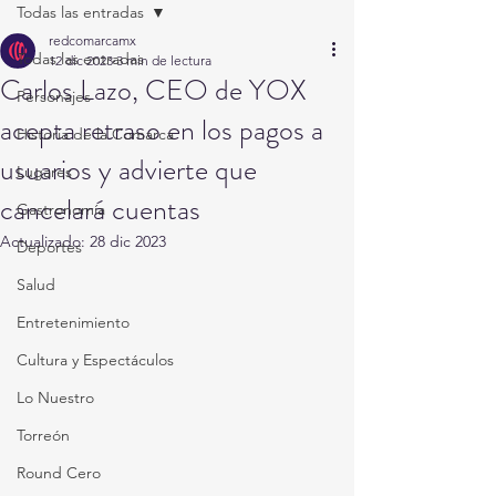
Todas las entradas
redcomarcamx
Todas las entradas
12 dic 2023
3 min de lectura
Carlos Lazo, CEO de YOX
Personajes
acepta retraso en los pagos a
Historia de la Comarca
usuarios y advierte que
Lugares
cancelará cuentas
Gastronomía
Actualizado:
28 dic 2023
Deportes
Salud
Entretenimiento
Cultura y Espectáculos
Lo Nuestro
Torreón
Round Cero