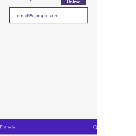
Unirse
Entrada