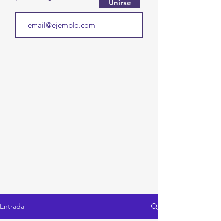
Unirse
Entrada