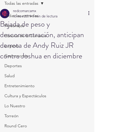
Todas las entradas
redcomarcamx
Todas las entradas
15 nov 2019
1 min de lectura
Bajada de peso y
Personajes
desconcentración, anticipan
Historia de la Comarca
derrota de Andy Ruiz JR
Lugares
contra Joshua en diciembre
Gastronomía
Deportes
Salud
Entretenimiento
Cultura y Espectáculos
Lo Nuestro
Torreón
Round Cero