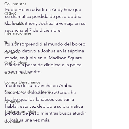
Columnistas
Eddie Hearn advirtió a Andy Ruiz que 
CDMX
su dramática pérdida de peso podría 
darle a Anthony Joshua la ventaja en su 
Nacionales
revancha el 7 de diciembre.
Internacionales
Tecnología
Ruiz Jr sorprendió al mundo del boxeo 
cuando detuvo a Joshua en la séptima 
Chismes
ronda, en junio en el Madison Square 
Qué Curioso
Garden a pesar de dirigirse a la pelea 
como no favorito.
Gómez Palacio
Comics Derechairos
Y antes de su revancha en Arabia 
Fragmentos de la Historia
Saudita, el peleador de 30 años ha 
hecho que los fanáticos vuelvan a 
Durango
hablar, esta vez debido a su dramática 
Titulares en Inicio
pérdida de peso mientras busca aturdir 
a Joshua una vez más.
Coahuila