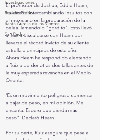
Investigaciones
El promotor de Joshua, Eddie Hearn, 
ha estado intercambiando insultos con 
Rapidín Político
el mexicano en la preparación de la 
Santa Aurelia de los Vientos
pelea llamándolo "gordito". Esto llevó 
San Pedro
a Ruiz a disculparse con Hearn por 
llevarse el récord invicto de su cliente 
estrella a principios de este año.
Ahora Hearn ha respondido alentando 
a Ruiz a perder otras dos tallas antes de 
la muy esperada revancha en el Medio 
Oriente.
'Es un movimiento peligroso comenzar 
a bajar de peso, en mi opinión. Me 
encanta. Espero que pierda más 
peso". Declaró Hearn
Por su parte, Ruiz asegura que pese a 