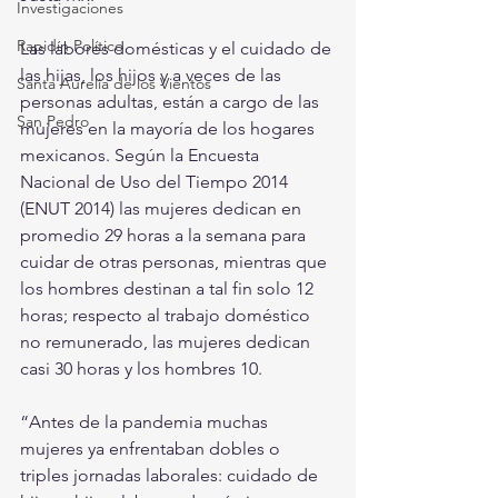
Investigaciones
Rapidín Político
Las labores domésticas y el cuidado de 
las hijas, los hijos y a veces de las 
Santa Aurelia de los Vientos
personas adultas, están a cargo de las 
San Pedro
mujeres en la mayoría de los hogares 
mexicanos. Según la Encuesta 
Nacional de Uso del Tiempo 2014 
(ENUT 2014) las mujeres dedican en 
promedio 29 horas a la semana para 
cuidar de otras personas, mientras que 
los hombres destinan a tal fin solo 12 
horas; respecto al trabajo doméstico 
no remunerado, las mujeres dedican 
casi 30 horas y los hombres 10.
“Antes de la pandemia muchas 
mujeres ya enfrentaban dobles o 
triples jornadas laborales: cuidado de 