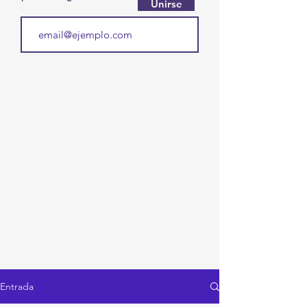
Unirse
Entrada