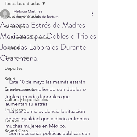
Todas las entradas
Melodía Martínez
Todas las entradas
9 may 2020
3 min de lectura
Aumenta Estrés de Madres
Personajes
Mexicanas por Dobles o Triples
Historia de la Comarca
Jornadas Laborales Durante
Lugares
Cuarentena.
Gastronomía
Deportes
Salud
·  Este 10 de mayo las mamás estarán 
Entretenimiento
en su casa cumpliendo con dobles o 
triples jornadas laborales que 
Cultura y Espectáculos
aumentan su estrés.
Lo Nuestro
·  La pandemia evidencia la situación 
de desigualdad que a diario enfrentan 
Torreón
muchas mujeres en México.
Round Cero
·  Son necesarias políticas públicas con 