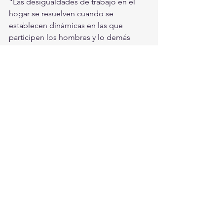
“Las desigualdades de trabajo en el 
hogar se resuelven cuando se 
establecen dinámicas en las que 
participen los hombres y lo demás 
integrantes de las familias para 
distribuirse las labores domésticas y de 
cuidado. Fuera del hogar, se requieren 
políticas públicas con perspectiva de 
género para resolver este problema 
público y social y con ello tener una 
mejor calidad de vida
, 
digna de 
celebrar” finalizó.