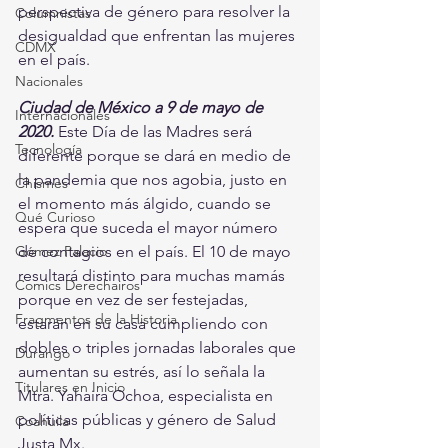
perspectiva de género para resolver la 
Columnistas
desigualdad que enfrentan las mujeres 
CDMX
en el país.
Nacionales
Ciudad de México a 9 de mayo de 
Internacionales
2020.
Este Día de las Madres será 
Tecnología
diferente porque se dará en medio de 
la pandemia que nos agobia, justo en 
Chismes
el momento más álgido, cuando se 
Qué Curioso
espera que suceda el mayor número 
Gómez Palacio
de contagios en el país. El 10 de mayo 
resultará distinto para muchas mamás 
Comics Derechairos
porque en vez de ser festejadas, 
Fragmentos de la Historia
estarán en su casa cumpliendo con 
dobles o triples jornadas laborales que 
Durango
aumentan su estrés, así lo señala la 
Titulares en Inicio
Mtra. Yahaira Ochoa, especialista en 
políticas públicas y género de Salud 
Coahuila
Justa Mx.