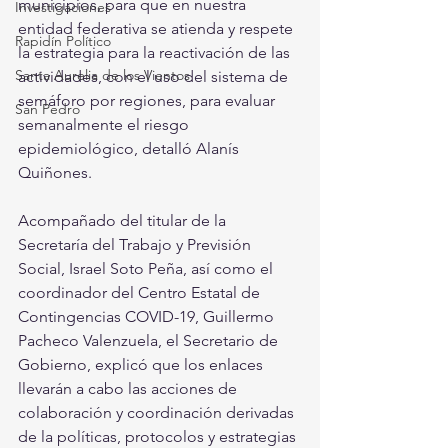
municipios, para que en nuestra 
Investigaciones
entidad federativa se atienda y respete 
Rapidín Político
la estrategia para la reactivación de las 
Santa Aurelia de los Vientos
actividades, con el uso del sistema de 
semáforo por regiones, para evaluar 
San Pedro
semanalmente el riesgo 
epidemiológico, detalló Alanís 
Quiñones.
Acompañado del titular de la 
Secretaría del Trabajo y Previsión 
Social, Israel Soto Peña, así como el 
coordinador del Centro Estatal de 
Contingencias COVID-19, Guillermo 
Pacheco Valenzuela, el Secretario de 
Gobierno, explicó que los enlaces 
llevarán a cabo las acciones de 
colaboración y coordinación derivadas 
de la políticas, protocolos y estrategias 