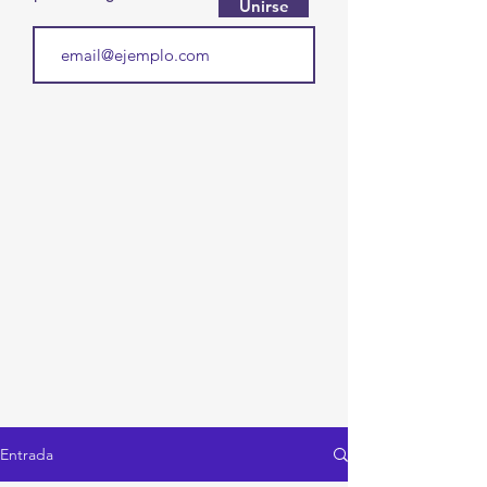
Unirse
Entrada