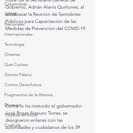
Columnistas
Gobierno, Adrián Alanís Quiñones, al 
CDMX
encabezar la Reunión de Servidores 
Públicos para Capacitación de las 
Nacionales
Medidas de Prevención del COVID-19.
Internacionales
Tecnología
Chismes
Qué Curioso
Gómez Palacio
Comics Derechairos
Fragmentos de la Historia
Durango
Como lo ha instruido el gobernador 
José Rosas Aispuro Torres, se 
Titulares en Inicio
designaron enlaces con las 
Coahuila
autoridades y ciudadanos de los 39 