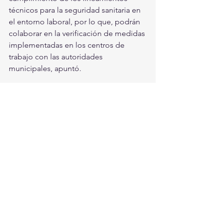
técnicos para la seguridad sanitaria en 
el entorno laboral, por lo que, podrán 
colaborar en la verificación de medidas 
implementadas en los centros de 
trabajo con las autoridades 
municipales, apuntó.
De esta manera, se promoverán de 
manera coordinada las acciones que el 
Gobierno del Estado impulse para la 
atención y contención de la pandemia.
Durango
Ver todo
Entradas recientes