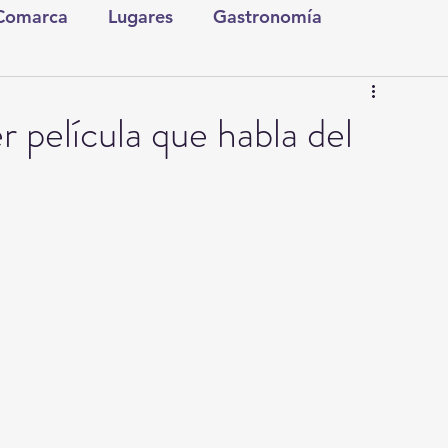
 Comarca
Lugares
Gastronomía
tura y Espectáculos
Lo Nuestro
Torreón
er película que habla del
ionales
Internacionales
Tecnología
Comics Derechairos
Fragmentos de la Historia
Investigaciones
Rapidín Político