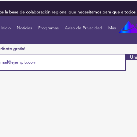
 la base de colaboración regional que necesitamos para que a todos 
Inicio
Noticias
Programas
Aviso de Privacidad
Más
ríbete gratis!
Uni