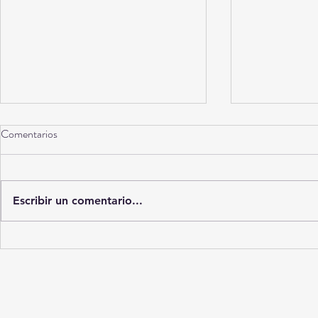
Comentarios
Escribir un comentario...
No es “maldad”: 7 errores
La casa swing
humanos que hacen que tu perro
Rosita
se orine dentro de casa sin que te
des cuenta