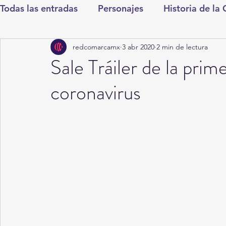
Todas las entradas
Personajes
Historia de la
redcomarcamx
3 abr 2020
2 min de lectura
Deportes
Salud
Entretenimiento
Cul
Sale Tráiler de la prim
coronavirus
Round Cero
Columnistas
CDMX
Nac
Chismes
Qué Curioso
Gómez Palacio
Durango
Titulares en Inicio
Coahuila
Santa Aurelia de los Vientos
San Pedro