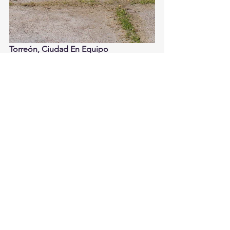
Torreón, Ciudad En Equipo
#torreon
#plaza
#tortuga
#obrapublica
#actividad
#avance
#ciudad
#equipo
#zermeno
Torreón
Ver todo
Entradas recientes