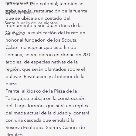
Investigaciones
arbotantes tipo colonial; también se 
trabaja en la  restauración de la fuente 
Rapidín Político
que se ubica a un costado del 
Santa Aurelia de los Vientos
monumento a Sor  Juana Inés de la 
Cruz y en la reubicación del busto en 
San Pedro
honor al fundador  de los Scouts. 
Cabe  mencionar que este fin de 
semana, se recibieron en donación 200 
árboles  de especies nativas de la 
región, que serán plantados sobre el 
bulevar  Revolución y al interior de la 
plaza.
Frente  al kiosko de la Plaza de la 
Tortuga, se trabaja en la construcción 
del  Lago Torreón, que será una réplica 
del mapa actual de la ciudad y  contará 
con una cascada que emulará la 
Reserva Ecológica Sierra y Cañón  de 
Jimulco. 