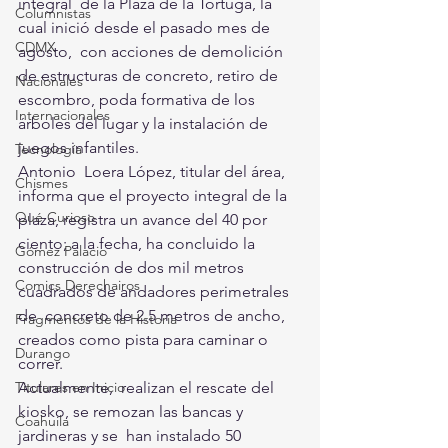
integral  de la Plaza de la Tortuga, la 
Columnistas
cual inició desde el pasado mes de 
CDMX
agosto,  con acciones de demolición 
de estructuras de concreto, retiro de  
Nacionales
escombro, poda formativa de los 
Internacionales
árboles del lugar y la instalación de  
juegos infantiles.
Tecnología
Antonio  Loera López, titular del área, 
Chismes
informa que el proyecto integral de la  
Qué Curioso
plaza, registra un avance del 40 por 
ciento; a la fecha, ha concluido la  
Gómez Palacio
construcción de dos mil metros 
Comics Derechairos
cuadrados de andadores perimetrales 
de  concreto de 2.5 metros de ancho, 
Fragmentos de la Historia
creados como pista para caminar o  
Durango
correr.
Actualmente,  realizan el rescate del 
Titulares en Inicio
kiosko, se remozan las bancas y 
Coahuila
jardineras y se  han instalado 50 