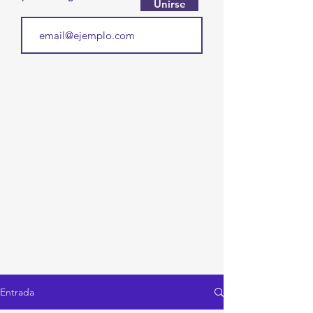
Unirse
Entrada