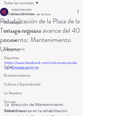
Todas las entradas
redcomarcamx
Todas las entradas
20 nov 2019
1 min de lectura
Rehabilitación de la Plaza de la
Personajes
Tortuga registra avance del 40
Historia de la Comarca
por ciento: Mantenimiento
Lugares
Urbano
Gastronomía
Deportes
https://www.facebook.com/redcomarca/vide
Salud
os/1029440834070139
Entretenimiento
Cultura y Espectáculos
Lo Nuestro
Torreón
La  dirección de Mantenimiento 
Urbano avanza en la rehabilitación 
Round Cero