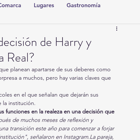
 Comarca
Lugares
Gastronomía
tura y Espectáculos
Lo Nuestro
Torreón
decisión de Harry y
a Real?
ionales
Internacionales
Tecnología
 que planean apartarse de sus deberes como 
sorpresa a muchos, pero hay varias claves que 
Comics Derechairos
Fragmentos de la Historia
oles en el que señalan que dejarán sus 
a institución.
Investigaciones
Rapidín Político
s funciones en la realeza en una decisión que 
ués de muchos meses de reflexión y 
na transición este año para comenzar a forjar 
stitución", señalaron en Instagram.La pareja, 