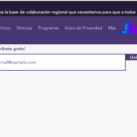
 la base de colaboración regional que necesitamos para que a todos 
Inicio
Noticias
Programas
Aviso de Privacidad
Más
ríbete gratis!
Uni