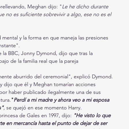
rellevando, Meghan dijo: "
Le he dicho durante 
 no es suficiente sobrevivir a algo, ese no es el 
d mental y la forma en que maneja las presiones 
nstante".
e la BBC, Jonny Dymond, dijo que tras la 
jo de la familia real que la pareja 
emente aburrido del ceremonial", explicó Dymond.
ry dijo que él y Meghan tomarían acciones 
 por haber publicado ilegalmente una de sus 
tura.
"
Perdí a mi madre y ahora veo a mi esposa 
s"
, se quejó en ese momento Harry.
princesa de Gales en 1997, dijo: 
"He visto lo que 
e en mercancía hasta el punto de dejar de ser 