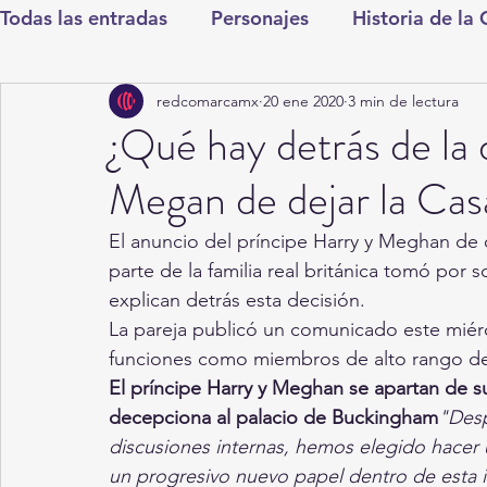
Todas las entradas
Personajes
Historia de la
redcomarcamx
20 ene 2020
3 min de lectura
Deportes
Salud
Entretenimiento
Cul
¿Qué hay detrás de la 
Megan de dejar la Cas
Round Cero
Columnistas
CDMX
Nac
El anuncio del príncipe Harry y Meghan de
parte de la familia real británica tomó por 
Chismes
Qué Curioso
Gómez Palacio
explican detrás esta decisión.
La pareja publicó un comunicado este miérc
funciones como miembros de alto rango de l
Durango
Titulares en Inicio
Coahuila
El príncipe Harry y Meghan se apartan de su
decepciona al palacio de Buckingham
"Desp
discusiones internas, hemos elegido hacer u
Santa Aurelia de los Vientos
San Pedro
un progresivo nuevo papel dentro de esta in