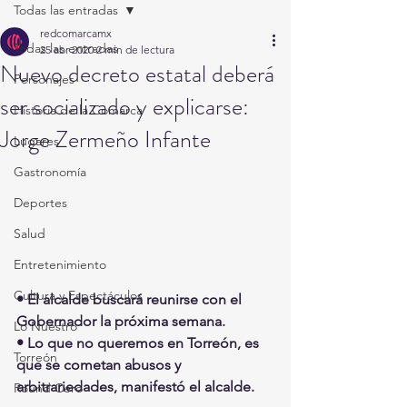
Todas las entradas
redcomarcamx
Todas las entradas
25 abr 2020
2 min de lectura
Nuevo decreto estatal deberá
Personajes
ser socializado y explicarse:
Historia de la Comarca
Jorge Zermeño Infante
Lugares
Gastronomía
Deportes
Salud
Entretenimiento
Cultura y Espectáculos
• El alcalde buscará reunirse con el 
Gobernador la próxima semana. 
Lo Nuestro
• Lo que no queremos en Torreón, es 
Torreón
que se cometan abusos y 
arbitrariedades, manifestó el alcalde.
Round Cero