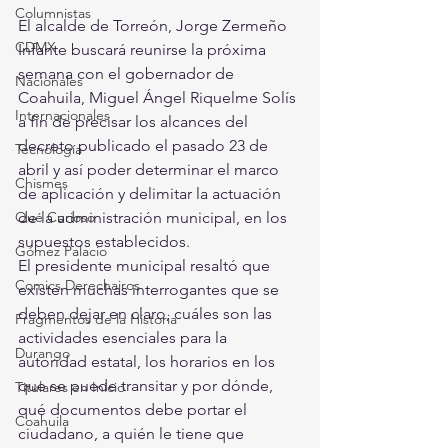
Columnistas
El alcalde de Torreón, Jorge Zermeño 
CDMX
Infante buscará reunirse la próxima 
semana con el gobernador de 
Nacionales
Coahuila, Miguel Ángel Riquelme Solís 
Internacionales
a fin de precisar los alcances del 
decreto publicado el pasado 23 de 
Tecnología
abril y así poder determinar el marco 
Chismes
de aplicación y delimitar la actuación 
de la administración municipal, en los 
Qué Curioso
supuestos establecidos.
Gómez Palacio
El presidente municipal resaltó que 
Comics Derechairos
existen muchas interrogantes que se 
deben dejar en claro, cuáles son las 
Fragmentos de la Historia
actividades esenciales para la 
Durango
autoridad estatal, los horarios en los 
que se puede transitar y por dónde, 
Titulares en Inicio
qué documentos debe portar el 
Coahuila
ciudadano, a quién le tiene que 