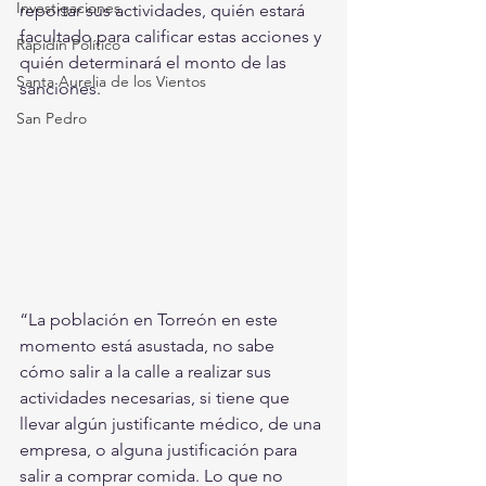
Investigaciones
reportar sus actividades, quién estará 
facultado para calificar estas acciones y 
Rapidín Político
quién determinará el monto de las 
Santa Aurelia de los Vientos
sanciones. 
San Pedro
“La población en Torreón en este 
momento está asustada, no sabe 
cómo salir a la calle a realizar sus 
actividades necesarias, si tiene que 
llevar algún justificante médico, de una 
empresa, o alguna justificación para 
salir a comprar comida. Lo que no 