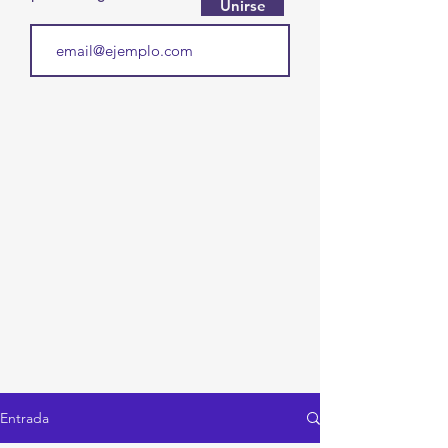
Unirse
Entrada