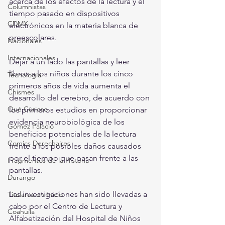
acerca de los efectos de la lectura y el 
Columnistas
tiempo pasado en dispositivos 
CDMX
electrónicos en la materia blanca de 
preescolares.
Nacionales
Internacionales
Dejar a un lado las pantallas y leer 
libros a los niños durante los cinco 
Tecnología
primeros años de vida aumenta el 
Chismes
desarrollo del cerebro, de acuerdo con 
Qué Curioso
los primeros estudios en proporcionar 
evidencia neurobiológica de los 
Gómez Palacio
beneficios potenciales de la lectura 
Comics Derechairos
frente a los posibles daños causados 
por el tiempo que pasan frente a las 
Fragmentos de la Historia
pantallas.
Durango
Las investigaciones han sido llevadas a 
Titulares en Inicio
cabo por el Centro de Lectura y 
Coahuila
Alfabetización del Hospital de Niños 