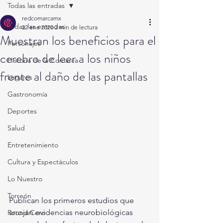
Todas las entradas
redcomarcamx
Todas las entradas
22 ene 2020
2 min de lectura
Muestran los beneficios para el
Personajes
cerebro de leer a los niños
Historia de la Comarca
frente al daño de las pantallas
Lugares
Gastronomía
Deportes
Salud
Entretenimiento
Cultura y Espectáculos
Lo Nuestro
Torreón
Publican los primeros estudios que 
arrojan evidencias neurobiológicas 
Round Cero