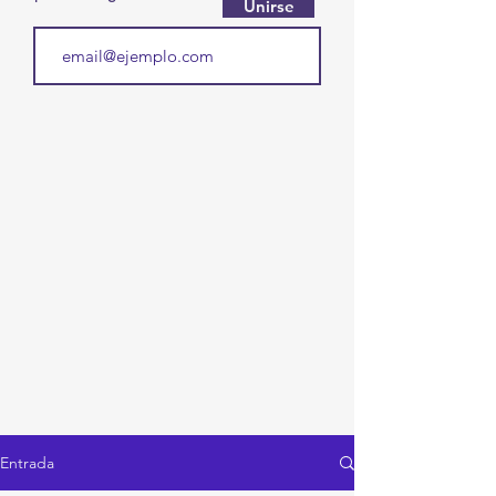
Unirse
Entrada