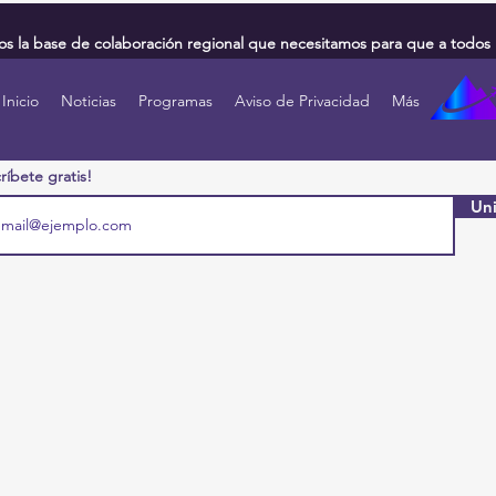
 la base de colaboración regional que necesitamos para que a todos 
Inicio
Noticias
Programas
Aviso de Privacidad
Más
ríbete gratis!
Uni