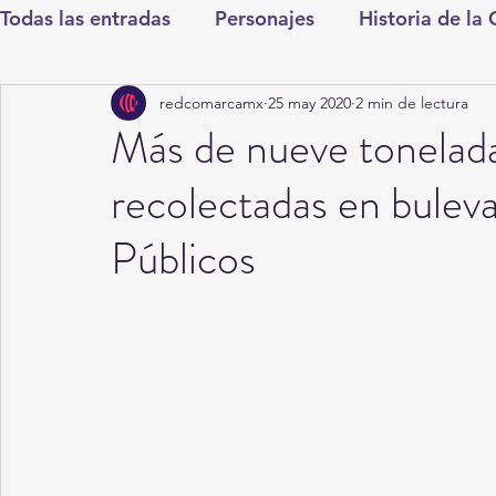
Todas las entradas
Personajes
Historia de la
redcomarcamx
25 may 2020
2 min de lectura
Deportes
Salud
Entretenimiento
Cul
Más de nueve tonelada
recolectadas en buleva
Round Cero
Columnistas
CDMX
Nac
Públicos
Chismes
Qué Curioso
Gómez Palacio
Durango
Titulares en Inicio
Coahuila
Santa Aurelia de los Vientos
San Pedro