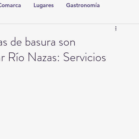
 Comarca
Lugares
Gastronomía
tura y Espectáculos
Lo Nuestro
Torreón
s de basura son
r Río Nazas: Servicios
ionales
Internacionales
Tecnología
Comics Derechairos
Fragmentos de la Historia
Investigaciones
Rapidín Político