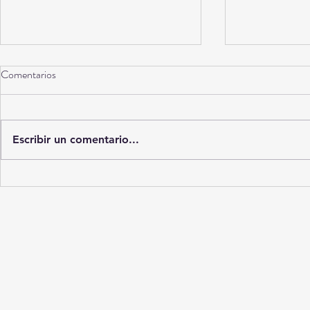
Comentarios
Torreón a 10 años
Escribir un comentario...
La Ciudad del