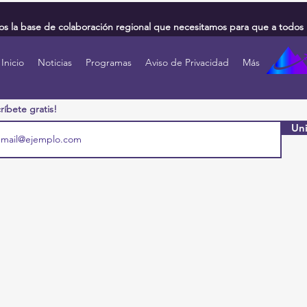
 la base de colaboración regional que necesitamos para que a todos 
Inicio
Noticias
Programas
Aviso de Privacidad
Más
ríbete gratis!
Uni