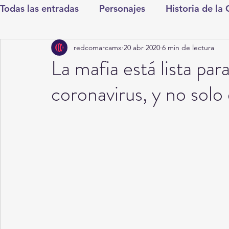
Todas las entradas
Personajes
Historia de la
redcomarcamx
20 abr 2020
6 min de lectura
Deportes
Salud
Entretenimiento
Cul
La mafia está lista par
coronavirus, y no solo 
Round Cero
Columnistas
CDMX
Nac
Chismes
Qué Curioso
Gómez Palacio
Durango
Titulares en Inicio
Coahuila
Santa Aurelia de los Vientos
San Pedro