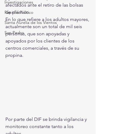
Investigaciones
afectados ante el retiro de las bolsas 
de plástico.
Rapidín Político
En lo que refiere a los adultos mayores, 
Santa Aurelia de los Vientos
actualmente son un total de mil seis 
San Pedro
personas, que son apoyadas y 
apoyados por los clientes de los 
centros comerciales, a través de su 
propina. 
Por parte del DIF se brinda vigilancia y 
monitoreo constante tanto a los 
adultos 