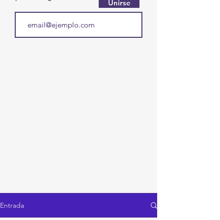
Unirse
Entrada