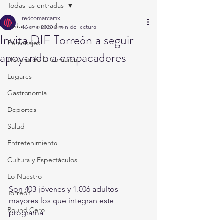
Todas las entradas
redcomarcamx
Todas las entradas
16 ene 2020
2 min de lectura
Invita DIF Torreón a seguir
Personajes
apoyando a empacadores
Historia de la Comarca
Lugares
Gastronomía
Deportes
Salud
Entretenimiento
Cultura y Espectáculos
Lo Nuestro
Son 403 jóvenes y 1,006 adultos 
Torreón
mayores los que integran este 
Round Cero
programa 