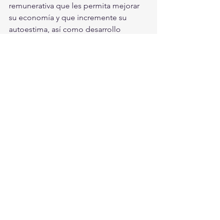
remunerativa que les permita mejorar 
su economía y que incremente su 
autoestima, así como desarrollo 
personal, mientras que para los 
jóvenes, las propinan representan los 
recursos necesarios para continuar con 
sus estudios y ayudar a sus padres.
Los interesados en conocer más sobre 
este programa pueden comunicarse al 
2293300 
ext. 3324.
#DIF
#Torreon
Torreón