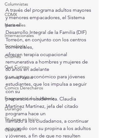
Columnistas
A través del programa adultos mayores 
CDMX
y menores empacadores, el Sistema 
para el 
Nacionales
Desarrollo Integral de la Familia (DIF) 
Internacionales
Torreón, en conjunto con los centros 
Tecnología
comerciales,
ofrecen terapia ocupacional 
Chismes
remunerativa a hombres y mujeres de 
Qué Curioso
60 años en adelante 
y un apoyo económico para jóvenes 
Gómez Palacio
estudiantes, que los impulsa a seguir 
Comics Derechairos
con su 
Fragmentos de la Historia
preparación académica. Claudia 
Martínez Martínez, jefa del citado 
Durango
programa hace un 
Titulares en Inicio
llamado a los ciudadanos, a continuar 
apoyando con su propina a los adultos 
Coahuila
y jóvenes, a fin de que no resulten 