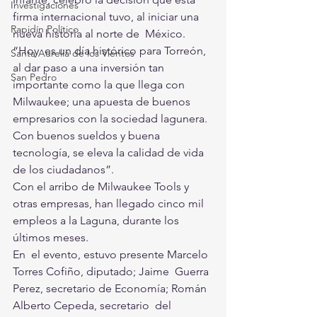
Investigaciones
firma internacional tuvo, al iniciar una 
Rapidín Político
nueva historia al norte de  México. 
“Hoy  es un día histórico para Torreón, 
Santa Aurelia de los Vientos
al dar paso a una inversión tan  
San Pedro
importante como la que llega con 
Milwaukee; una apuesta de buenos  
empresarios con la sociedad lagunera. 
Con buenos sueldos y buena  
tecnología, se eleva la calidad de vida 
de los ciudadanos”.
Con el arribo de Milwaukee Tools y 
otras empresas, han llegado cinco mil 
empleos a la Laguna, durante los 
últimos meses. 
En  el evento, estuvo presente Marcelo 
Torres Cofiño, diputado; Jaime  Guerra 
Perez, secretario de Economía; Román 
Alberto Cepeda, secretario  del 