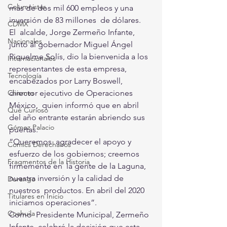
Columnistas
más de dos mil 600 empleos y una 
inversión de 83 millones  de dólares. 
CDMX
El  alcalde, Jorge Zermeño Infante, 
Nacionales
junto al gobernador Miguel Ángel  
Riquelme Solís, dio la bienvenida a los 
Internacionales
representantes de esta empresa,  
Tecnología
encabezados por Larry Boswell, 
director ejecutivo de Operaciones 
Chismes
México,  quien informó que en abril 
Qué Curioso
del año entrante estarán abriendo sus  
Gómez Palacio
puertas. 
“Queremos  agradecer el apoyo y 
Comics Derechairos
esfuerzo de los gobiernos; creemos 
Fragmentos de la Historia
firmemente en  la gente de la Laguna, 
nuestra inversión y la calidad de 
Durango
nuestros  productos. En abril del 2020 
Titulares en Inicio
iniciamos operaciones”. 
Coahuila
Como  Presidente Municipal, Zermeño 
Infante, celebró la decisión que esta  