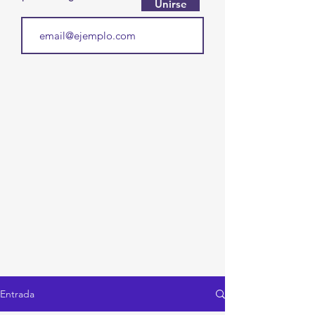
Unirse
Entrada