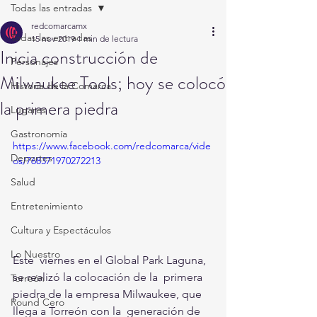
Todas las entradas
redcomarcamx
Todas las entradas
15 nov 2019
1 min de lectura
Inicia construcción de
Personajes
Milwaukee Tools; hoy se colocó
Historia de la Comarca
la primera piedra
Lugares
Gastronomía
https://www.facebook.com/redcomarca/vide
Deportes
os/768371970272213
Salud
Entretenimiento
Cultura y Espectáculos
Lo Nuestro
Este  viernes en el Global Park Laguna, 
se realizó la colocación de la  primera 
Torreón
piedra de la empresa Milwaukee, que 
Round Cero
llega a Torreón con la  generación de 