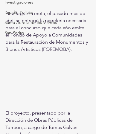
Investigaciones
Rapidín Político
Para lograr la meta, el pasado mes de 
abril se entregó la papelería necesaria 
Santa Aurelia de los Vientos
para el concurso que cada año emite 
San Pedro
el Fondo de Apoyo a Comunidades 
para la Restauración de Monumentos y 
Bienes Artísticos (FOREMOBA). 
El proyecto, presentado por la 
Dirección de Obras Públicas de 
Torreón, a cargo de Tomás Galván 