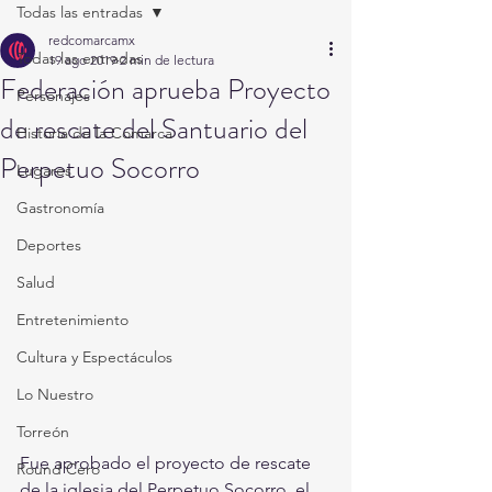
Todas las entradas
redcomarcamx
Todas las entradas
19 ago 2019
2 min de lectura
Federación aprueba Proyecto
Personajes
de rescate del Santuario del
Historia de la Comarca
Perpetuo Socorro
Lugares
Gastronomía
Deportes
Salud
Entretenimiento
Cultura y Espectáculos
Lo Nuestro
Torreón
Fue aprobado el proyecto de rescate 
Round Cero
de la iglesia del Perpetuo Socorro, el 