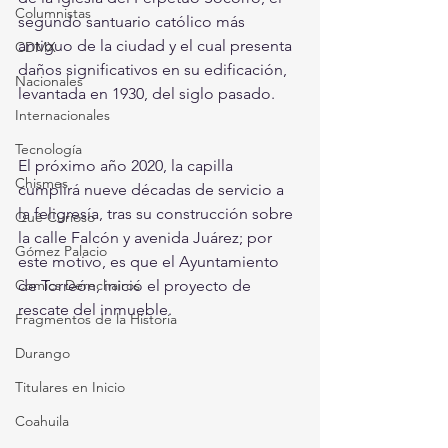
Columnistas
segundo santuario católico más 
antiguo de la ciudad y el cual presenta 
CDMX
daños significativos en su edificación, 
Nacionales
levantada en 1930, del siglo pasado. 
Internacionales
Tecnología
El próximo año 2020, la capilla 
Chismes
cumplirá nueve décadas de servicio a 
la feligresía, tras su construcción sobre 
Qué Curioso
la calle Falcón y avenida Juárez; por 
Gómez Palacio
este motivo, es que el Ayuntamiento 
de Torreón, inició el proyecto de 
Comics Derechairos
rescate del inmueble. 
Fragmentos de la Historia
Durango
Titulares en Inicio
Coahuila