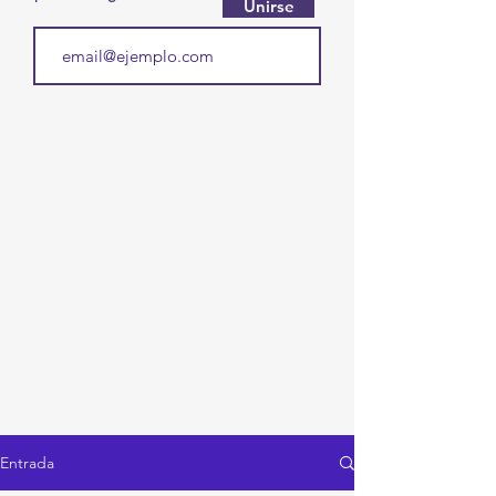
Unirse
Entrada