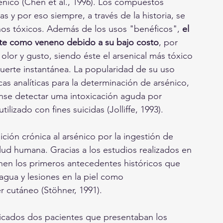
sénico (Chen et al., 1996). Los compuestos 
 y por eso siempre, a través de la historia, se 
os tóxicos. Además de los usos "benéficos",
 el 
nte como veneno debido a su bajo costo
, por 
olor y gusto, siendo éste el arsenical más tóxico 
uerte instantánea. La popularidad de su uso 
s analíticas para la determinación de arsénico, 
rense detectar uma intoxicación aguda por 
lizado con fines suicidas (Jolliffe, 1993).
ión crónica al arsénico por la ingestión de 
lud humana. Gracias a los estudios realizados en 
enen los primeros antecedentes históricos que 
agua y lesiones en la piel como 
r cutáneo (Stöhner, 1991).
ificados dos pacientes que presentaban los 