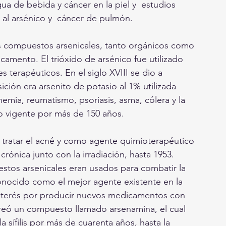
ua de bebida y cáncer en la piel y  estudios    
 al arsénico y  cáncer de pulmón.
 compuestos arsenicales, tanto orgánicos como 
mento. El trióxido de arsénico fue utilizado 
s terapéuticos. En el siglo XVIII se dio a 
ión era arsenito de potasio al 1% utilizada 
emia, reumatismo, psoriasis, asma, cólera y la 
o vigente por más de 150 años. 
a tratar el acné y como agente quimioterapéutico 
crónica junto con la irradiación, hasta 1953. 
estos arsenicales eran usados para combatir la 
conocido como el mejor agente existente en la 
interés por producir nuevos medicamentos con 
creó un compuesto llamado arsenamina, el cual 
 sífilis por más de cuarenta años, hasta la 