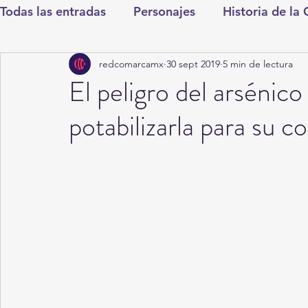
Todas las entradas
Personajes
Historia de la
redcomarcamx
30 sept 2019
5 min de lectura
Deportes
Salud
Entretenimiento
Cul
El peligro del arsénico
potabilizarla para su 
Round Cero
Columnistas
CDMX
Nac
Chismes
Qué Curioso
Gómez Palacio
Durango
Titulares en Inicio
Coahuila
Santa Aurelia de los Vientos
San Pedro