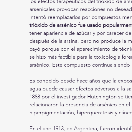
los efectos terapéuticos del trióxido de ar
arsenicales provocan reacciones no deseadas
intentó reemplazarlos por compuestos men
trióxido de arsénico fue usado popularme
tener apariencia de azúcar y por carecer de 
después de la arsina, pero no produce la m
cayó porque con el aparecimiento de técnica
se hizo más factible para la toxicología fo
arsénico. Este compuesto continua siendo uti
Es conocido desde hace años que la exposic
agua puede causar efectos adversos a la sa
1888 por el investigador Hutchington se ti
relacionaron la presencia de arsénico en el 
hiperpigmentación, hiperqueratosis y cánce
En el año 1913, en Argentina, fueron ident