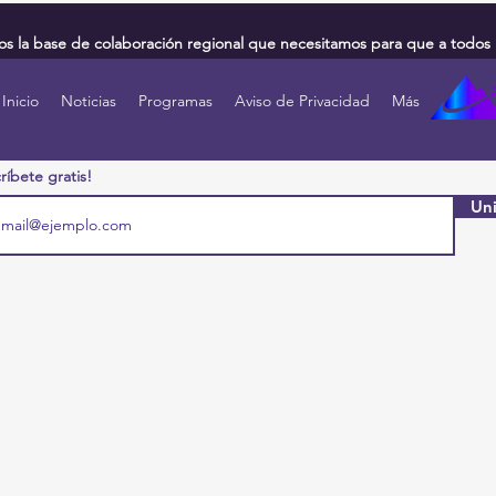
 la base de colaboración regional que necesitamos para que a todos 
Inicio
Noticias
Programas
Aviso de Privacidad
Más
ríbete gratis!
Uni