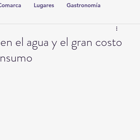
 Comarca
Lugares
Gastronomía
tura y Espectáculos
Lo Nuestro
Torreón
 en el agua y el gran costo
consumo
ionales
Internacionales
Tecnología
Comics Derechairos
Fragmentos de la Historia
Investigaciones
Rapidín Político