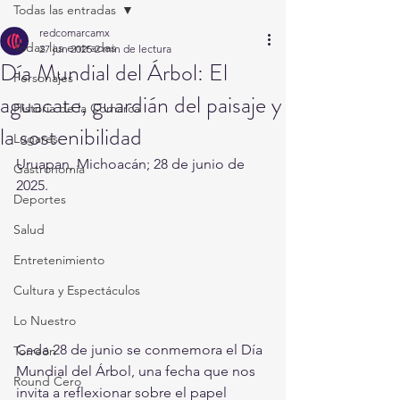
Todas las entradas
redcomarcamx
Todas las entradas
27 jun 2025
2 min de lectura
Día Mundial del Árbol: El
Personajes
aguacate, guardián del paisaje y
Historia de la Comarca
la sostenibilidad
Lugares
Uruapan, Michoacán; 28 de junio de 
Gastronomía
2025. 
Deportes
Salud
Entretenimiento
Cultura y Espectáculos
Lo Nuestro
Cada 28 de junio se conmemora el Día 
Torreón
Mundial del Árbol, una fecha que nos 
Round Cero
invita a reflexionar sobre el papel 