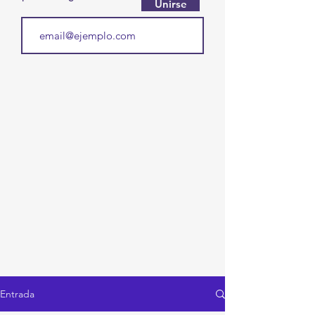
Unirse
Entrada