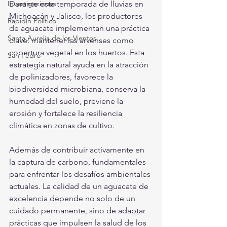
Durante esta temporada de lluvias en 
Investigaciones
Michoacán y Jalisco, los productores 
Rapidín Político
de aguacate implementan una práctica 
Santa Aurelia de los Vientos
clave: mantener las arvenses como 
cobertura vegetal en los huertos. Esta 
San Pedro
estrategia natural ayuda en la atracción 
de polinizadores, favorece la 
biodiversidad microbiana, conserva la 
humedad del suelo, previene la 
erosión y fortalece la resiliencia 
climática en zonas de cultivo. 
Además de contribuir activamente en 
la captura de carbono, fundamentales 
para enfrentar los desafíos ambientales 
actuales. La calidad de un aguacate de 
excelencia depende no solo de un 
cuidado permanente, sino de adaptar 
prácticas que impulsen la salud de los 