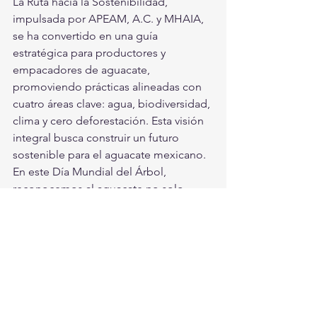
La Ruta hacia la Sostenibilidad, 
impulsada por APEAM, A.C. y MHAIA, 
se ha convertido en una guía 
estratégica para productores y 
empacadores de aguacate, 
promoviendo prácticas alineadas con 
cuatro áreas clave: agua, biodiversidad, 
clima y cero deforestación. Esta visión 
integral busca construir un futuro 
sostenible para el aguacate mexicano. 
En este Día Mundial del Árbol, 
reconocemos al aguacate no solo 
como fuente de alimento, sino como 
aliado en la conservación. 
Su cuidado responsable y estratégico 
garantiza la permanencia de un paisaje 
aguacatero sano, productivo y 
resiliente.  Conoce más sobre la 