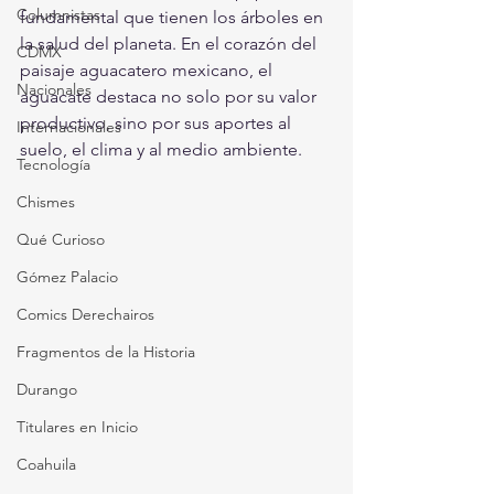
Columnistas
fundamental que tienen los árboles en 
la salud del planeta. En el corazón del 
CDMX
paisaje aguacatero mexicano, el 
Nacionales
aguacate destaca no solo por su valor 
productivo, sino por sus aportes al 
Internacionales
suelo, el clima y al medio ambiente. 
Tecnología
Chismes
Qué Curioso
Gómez Palacio
Comics Derechairos
Fragmentos de la Historia
Durango
Titulares en Inicio
Coahuila