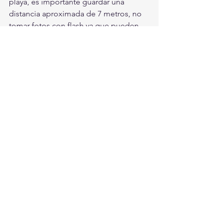
playa, es importante guardar una 
distancia aproximada de 7 metros, no 
tomar fotos con flash ya que pueden 
asustarse, y, sobre todo, no molestarlas 
ya que se puede interrumpir el desove.
Esta es solo una de muchas actividades 
que podrás realizar en Puerto Vallarta 
en contacto con la naturaleza de este 
paraíso.