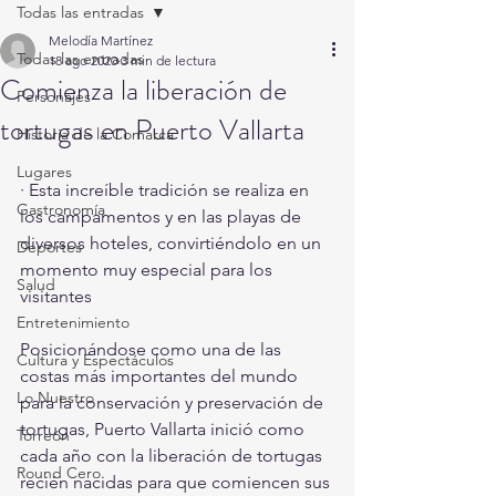
Todas las entradas
Melodía Martínez
Todas las entradas
18 ago 2020
3 min de lectura
Comienza la liberación de
Personajes
tortugas en Puerto Vallarta
Historia de la Comarca
Lugares
· Esta increíble tradición se realiza en 
Gastronomía
los campamentos y en las playas de 
diversos hoteles, convirtiéndolo en un 
Deportes
momento muy especial para los 
Salud
visitantes
Entretenimiento
Posicionándose como una de las 
Cultura y Espectáculos
costas más importantes del mundo 
Lo Nuestro
para la conservación y preservación de 
tortugas, Puerto Vallarta inició como 
Torreón
cada año con la liberación de tortugas 
Round Cero
recién nacidas para que comiencen sus 