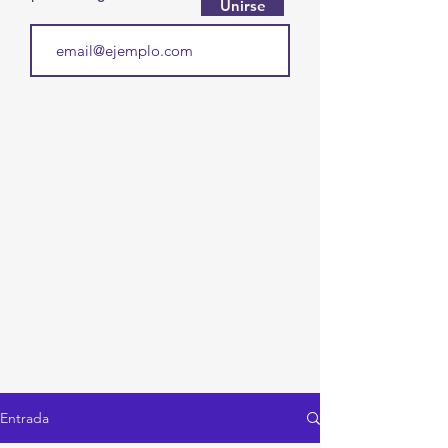
Unirse
Entrada