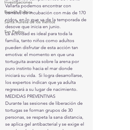
Investigaciones
Vallarta podemos encontrar con 
Rapidín Político
corrales de incubación con más de 170 
nidos, en lo que va de la temporada de 
Santa Aurelia de los Vientos
desove que inicia en junio.
San Pedro
La actividad es ideal para toda la 
familia, tanto niños como adultos 
pueden disfrutar de esta acción tan 
emotiva: el momento en que una 
tortuguita avanza sobre la arena por 
puro instinto hacia el mar donde 
iniciará su vida.  Si logra desarrollarse, 
los expertos indican que ya adulta 
regresará a su lugar de nacimiento.
MEDIDAS PREVENTIVAS
Durante las sesiones de liberación de 
tortugas se forman grupos de 30 
personas, se respeta la sana distancia, 
se aplica gel antibacterial y se exige el 