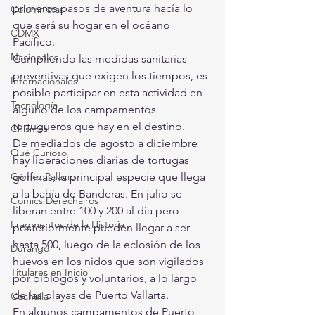
primeros pasos de aventura hacía lo 
Columnistas
que será su hogar en el océano 
CDMX
Pacífico.
Nacionales
Cumpliendo las medidas sanitarias 
preventivas que exigen los tiempos, es 
Internacionales
posible participar en esta actividad en 
Tecnología
alguno de los campamentos 
tortugueros que hay en el destino.
Chismes
De mediados de agosto a diciembre 
Qué Curioso
hay liberaciones diarias de tortugas 
Gómez Palacio
golfinas, la principal especie que llega 
a la bahía de Banderas. En julio se 
Comics Derechairos
liberan entre 100 y 200 al día pero 
Fragmentos de la Historia
posteriormente pueden llegar a ser 
hasta 500, luego de la eclosión de los 
Durango
huevos en los nidos que son vigilados 
Titulares en Inicio
por biólogos y voluntarios, a lo largo 
de las playas de Puerto Vallarta.
Coahuila
En algunos campamentos de Puerto 