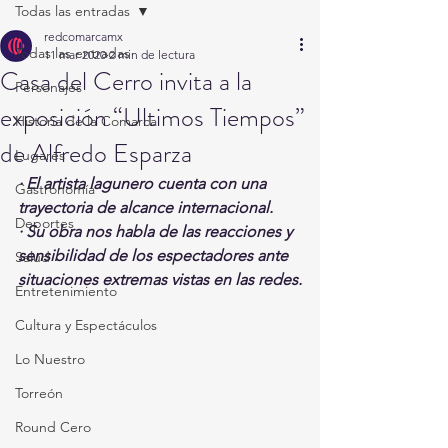
Todas las entradas
redcomarcamx
Todas las entradas
11 mar 2020
2 min de lectura
Casa del Cerro invita a la
Personajes
exposición “Ultimos Tiempos”
Historia de la Comarca
de Alfredo Esparza
Lugares
· El artista lagunero cuenta con una 
Gastronomía
trayectoria de alcance internacional.
Deportes
· Su obra nos habla de las reacciones y 
sensibilidad de los espectadores ante 
Salud
situaciones extremas vistas en las redes.
Entretenimiento
Cultura y Espectáculos
Lo Nuestro
Torreón
Round Cero