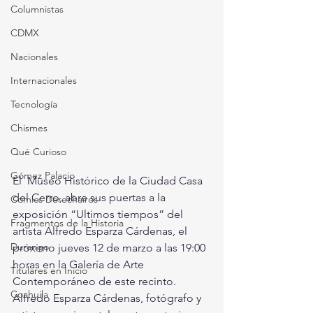
Columnistas
CDMX
Nacionales
Internacionales
Tecnología
Chismes
Qué Curioso
Gómez Palacio
El  Museo Histórico de la Ciudad Casa 
del Cerro, abre sus puertas a la  
Comics Derechairos
exposición “Ultimos tiempos” del 
Fragmentos de la Historia
artista Alfredo Esparza Cárdenas, el  
Durango
próximo jueves 12 de marzo a las 19:00 
horas en la Galería de Arte  
Titulares en Inicio
Contemporáneo de este recinto. 
Coahuila
Alfredo Esparza Cárdenas, fotógrafo y  