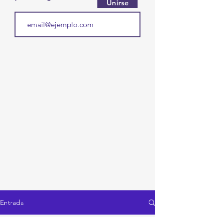
Unirse
Entrada