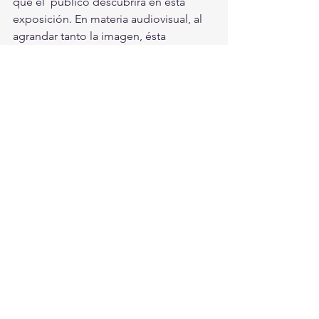
que el  público descubrirá en esta 
exposición. En materia audiovisual, al  
agrandar tanto la imagen, ésta 
adquiere un carácter pictórico y  
abstracto" por lo que hay una 
simbiosis de una persona a un 
conjunto de  pixeles en el aire.
Para  mayores informes respecto a esta 
exposición, se pueden comunicar al  
7165072
 o bien a través de las cuentas 
oficiales de redes sociales del  museo.
Torreón, Ciudad en Equipo
Torreón