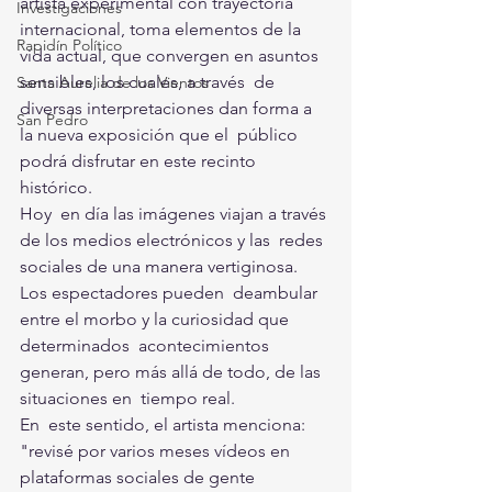
artista experimental con trayectoria 
Investigaciones
internacional, toma elementos de la  
Rapidín Político
vida actual, que convergen en asuntos 
sensibles, los cuales, a través  de 
Santa Aurelia de los Vientos
diversas interpretaciones dan forma a 
San Pedro
la nueva exposición que el  público 
podrá disfrutar en este recinto 
histórico.
Hoy  en día las imágenes viajan a través 
de los medios electrónicos y las  redes 
sociales de una manera vertiginosa. 
Los espectadores pueden  deambular 
entre el morbo y la curiosidad que 
determinados  acontecimientos 
generan, pero más allá de todo, de las 
situaciones en  tiempo real.
En  este sentido, el artista menciona: 
"revisé por varios meses vídeos en  
plataformas sociales de gente 