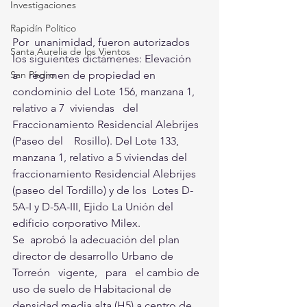
Investigaciones
Rapidín Político
Por  unanimidad, fueron autorizados 
Santa Aurelia de los Vientos
los siguientes dictámenes: Elevación 
a    régimen de propiedad en 
San Pedro
condominio del Lote 156, manzana 1, 
relativo a 7  viviendas   del  
Fraccionamiento Residencial Alebrijes   
(Paseo del    Rosillo). Del Lote 133, 
manzana 1, relativo a 5 viviendas del  
fraccionamiento Residencial Alebrijes 
(paseo del Tordillo) y de los  Lotes D-
5A-I y D-5A-III, Ejido La Unión del  
edificio corporativo Milex.
Se  aprobó la adecuación del plan 
director de desarrollo Urbano de  
Torreón   vigente,   para   el cambio de 
uso de suelo de Habitacional de  
densidad media alta (H5) a centro de 