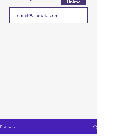
Unirse
Entrada