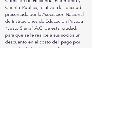
Comisión de Hacienda, Patrimonio y 
Cuenta  Pública, relativo a la solicitud 
presentada por la Asociación Nacional  
de Instituciones de Educación Privada 
“Justo Sierra”,A.C. de esta  ciudad, 
para que se le realice a sus socios un 
descuento en el costo del  pago por 
refrendo de las licencias de 
funcionamiento mercantil, para el  
ejercicio fiscal 2020.
Se  dio el visto bueno a la solicitud 
presentada por el Grupo Empresarial  
Lagunero (GEL) para que se realice a 
sus socios un descuento, en el  costo 
del pago por   refrendo de las 
Licencias de Funcionamiento  
Mercantil para el Ejercicio Fiscal 
2020.Se aprobaron diversos estímulos  
fiscales en el pago de multas y 