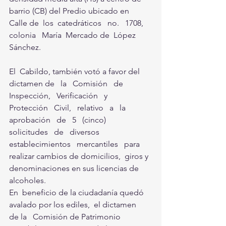
barrio (CB) del Predio ubicado en  
Calle de  los  catedráticos   no.   1708,  
colonia   María  Mercado de  López 
Sánchez.
El  Cabildo, también votó a favor del 
dictamen de   la   Comisión   de    
Inspección,   Verificación   y 
Protección   Civil,   relativo   a   la    
aprobación   de   5   (cinco) 
solicitudes   de   diversos    
establecimientos   mercantiles   para 
realizar cambios de domicilios,  giros y 
denominaciones en sus licencias de 
alcoholes.
En  beneficio de la ciudadanía quedó 
avalado por los ediles,  el dictamen   
de la   Comisión de Patrimonio 