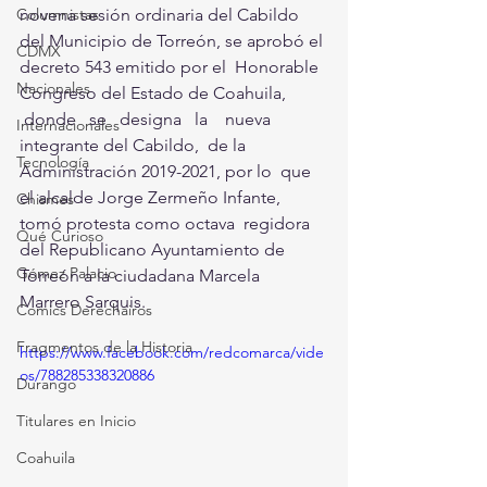
novena sesión ordinaria del Cabildo  
Columnistas
del Municipio de Torreón, se aprobó el 
CDMX
decreto 543 emitido por el  Honorable 
Nacionales
Congreso del Estado de Coahuila,  
 donde   se   designa   la    nueva   
Internacionales
integrante del Cabildo,  de la 
Tecnología
Administración 2019-2021, por lo  que 
el alcalde Jorge Zermeño Infante,  
Chismes
tomó protesta como octava  regidora 
Qué Curioso
del Republicano Ayuntamiento de 
Gómez Palacio
Torreón a la ciudadana Marcela  
Marrero Sarquis.
Comics Derechairos
Fragmentos de la Historia
https://www.facebook.com/redcomarca/vide
os/788285338320886
Durango
Titulares en Inicio
Coahuila