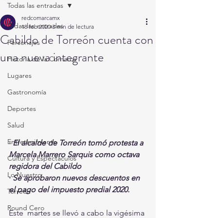
Todas las entradas
redcomarcamx
Todas las entradas
18 feb 2020
3 min de lectura
Cabildo de Torreón cuenta con
Personajes
una nueva integrante
Historia de la Comarca
Lugares
Gastronomía
Deportes
Salud
Entretenimiento
· 
El alcalde de Torreón tomó protesta a 
Marcela Marrero Sarquis como octava 
Cultura y Espectáculos
regidora del Cabildo
Lo Nuestro
· 
Se aprobaron nuevos descuentos en 
el pago del impuesto predial 2020.
Torreón
Round Cero
Este  martes se llevó a cabo la vigésima 