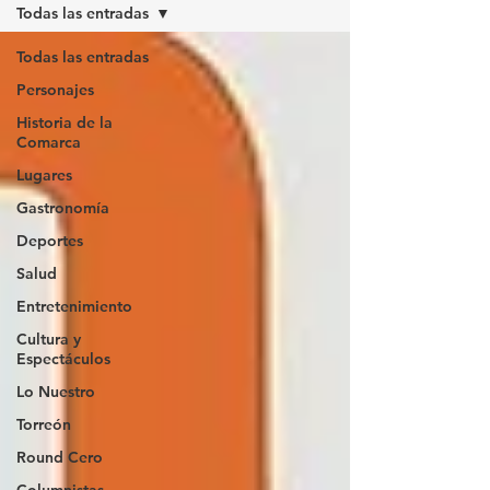
Todas las entradas
Todas las entradas
Personajes
Historia de la
Comarca
Lugares
Gastronomía
Deportes
Salud
Entretenimiento
Cultura y
Espectáculos
Lo Nuestro
Torreón
Round Cero