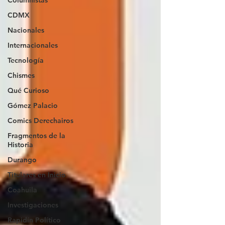
Columnistas
CDMX
Nacionales
Internacionales
Tecnología
Chismes
Qué Curioso
Gómez Palacio
Comics Derechairos
Fragmentos de la
Historia
Durango
Titulares en Inicio
Coahuila
Investigaciones
Rapidín Político