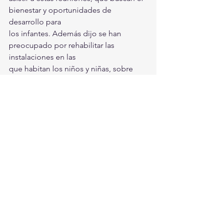
bienestar y oportunidades de 
desarrollo para 
los infantes. Además dijo se han 
preocupado por rehabilitar las 
instalaciones en las 
que habitan los niños y niñas, sobre 
todo de Casa Hogar, cuyo edificio y 
mobiliario ha 
mejorado significativamente.
Torreón
Ver todo
Entradas recientes