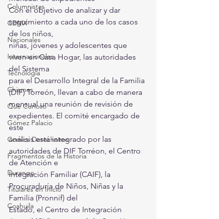
Columnistas
Con el objetivo de analizar y dar 
seguimiento a cada uno de los casos 
CDMX
de los niños, 
Nacionales
niñas, jóvenes y adolescentes que 
Internacionales
viven en Casa Hogar, las autoridades 
del Sistema 
Tecnología
para el Desarrollo Integral de la Familia 
Chismes
(DIF) Torreón, llevan a cabo de manera 
mensual una reunión de revisión de 
Qué Curioso
expedientes. El comité encargado de 
Gómez Palacio
este 
análisis está integrado por las 
Comics Derechairos
autoridades de DIF Torréon, el Centro 
Fragmentos de la Historia
de Atención e 
Durango
Integración Familiar (CAIF), la 
Procuraduría de Niños, Niñas y la 
Titulares en Inicio
Familia (Pronnif) del 
Coahuila
Estado, el Centro de Integración 