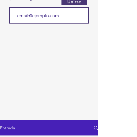
Unirse
Entrada