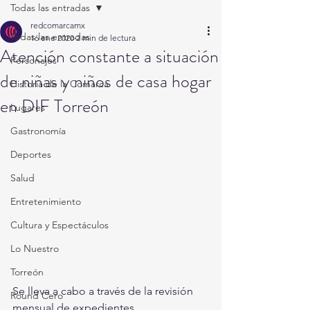
Todas las entradas
redcomarcamx
Todas las entradas
16 ene 2020
2 min de lectura
Atención constante a situación
Personajes
de niñas y niños de casa hogar
Historia de la Comarca
en DIF Torreón
Lugares
Gastronomía
Deportes
Salud
Entretenimiento
Cultura y Espectáculos
Lo Nuestro
Torreón
Se lleva a cabo a través de la revisión 
Round Cero
mensual de expedientes 