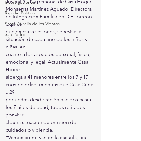
Juvenil (CIJ) y personal de Casa Hogar.
Investigaciones
Monserrat Martínez Aguado, Directora 
Rapidín Político
de Integración Familiar en DIF Torreón 
Santa Aurelia de los Vientos
explicó 
que en estas sesiones, se revisa la 
San Pedro
situación de cada uno de los niños y 
niñas, en 
cuanto a los aspectos personal, físico, 
emocional y legal. Actualmente Casa 
Hogar 
alberga a 41 menores entre los 7 y 17 
años de edad, mientras que Casa Cuna 
a 29 
pequeños desde recién nacidos hasta 
los 7 años de edad, todos retirados 
por vivir 
alguna situación de omisión de 
cuidados o violencia.
“Vemos como van en la escuela, los 