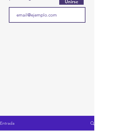
Unirse
Entrada