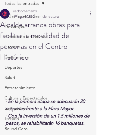
Todas las entradas
redcomarcamx
Todas las entradas
19 ago 2020
2 min de lectura
Alcalde arranca obras para
Personajes
facilitar la movilidad de
Historia de la Comarca
personas en el Centro
Lugares
Histórico
Gastronomía
Deportes
Salud
Entretenimiento
Cultura y Espectáculos
· 
En la primera etapa se adecuarán 20 
Lo Nuestro
esquinas frente a la Plaza Mayor.
· 
Con la inversión de un 1.5 millones de 
Torreón
pesos, se rehabilitarán 16 banquetas.
Round Cero