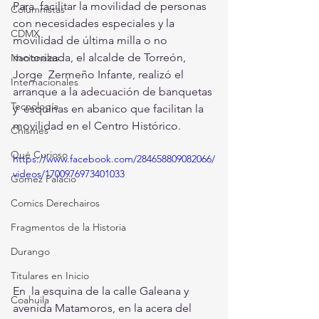
Para  facilitar la movilidad de personas 
Columnistas
con necesidades especiales y la  
CDMX
movilidad de última milla o no 
motorizada, el alcalde de Torreón, 
Nacionales
Jorge  Zermeño Infante, realizó el 
Internacionales
arranque a la adecuación de banquetas 
Tecnología
y  esquinas en abanico que facilitan la 
movilidad en el Centro Histórico. 
Chismes
Qué Curioso
https://www.facebook.com/284658809082066/
videos/1700976973401033
Gómez Palacio
Comics Derechairos
Fragmentos de la Historia
Durango
Titulares en Inicio
En  la esquina de la calle Galeana y 
Coahuila
avenida Matamoros, en la acera del  