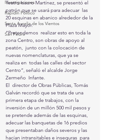
Investigaciones
Teatro Isauro Martínez, se presentó el 
patrón que se usará para adecuar  las 
Rapidín Político
20 esquinas en abanico alrededor de la 
Santa Aurelia de los Vientos
Plaza Mayor.
“Pretendemos  realizar esto en toda la 
San Pedro
zona Centro, son obras de apoyo al 
peatón,  junto con la colocación de 
nuevas nomenclaturas, que ya se 
realiza en  todas las calles del sector 
Centro”, señaló el alcalde Jorge 
Zermeño  Infante. 
El  director de Obras Públicas, Tomás 
Galván recordó que se trata de una  
primera etapa de trabajos, con la 
inversión de un millón 500 mil pesos y  
se pretende además de las esquinas, 
adecuar las banquetas de 16 predios  
que presentaban daños severos y las 
hacían intransitables e inseguras  para 