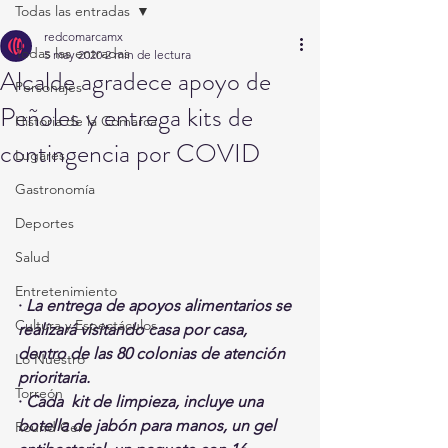
Todas las entradas
redcomarcamx
Todas las entradas
5 may 2020
2 min de lectura
Alcalde agradece apoyo de
Personajes
Peñoles y entrega kits de
Historia de la Comarca
contingencia por COVID
Lugares
Gastronomía
Deportes
Salud
Entretenimiento
· 
La entrega de apoyos alimentarios se 
Cultura y Espectáculos
realizará visitando casa por casa, 
dentro de las 80 colonias de atención 
Lo Nuestro
prioritaria. 
Torreón
· 
Cada  kit de limpieza, incluye una 
botella de jabón para manos, un gel  
Round Cero