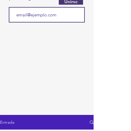
Unirse
Entrada