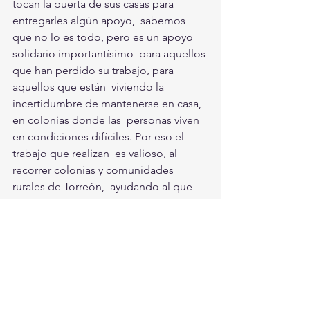
tocan la puerta de sus casas para 
entregarles algún apoyo,  sabemos 
que no lo es todo, pero es un apoyo 
solidario importantísimo  para aquellos 
que han perdido su trabajo, para 
aquellos que están  viviendo la 
incertidumbre de mantenerse en casa, 
en colonias donde las  personas viven 
en condiciones difíciles. Por eso el 
trabajo que realizan  es valioso, al 
recorrer colonias y comunidades 
rurales de Torreón,  ayudando al que 
menos tiene”, señaló el presidente 
municipal. 
Finalmente  se invitó a la ciudadanía a 
sumarse a este esfuerzo de quedarse 
en  casa, para evitar contagios, acatar 
las medidas de prevención e higiene,  
como: evitar el contacto físico, no 