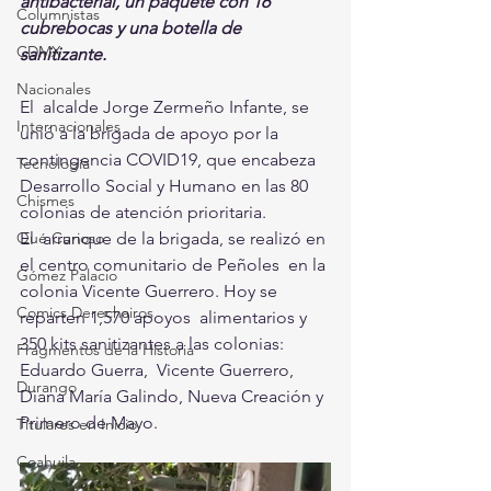
antibacterial, un paquete con 16 
Columnistas
cubrebocas y una botella de  
CDMX
sanitizante.
Nacionales
El  alcalde Jorge Zermeño Infante, se 
Internacionales
unió a la brigada de apoyo por la  
contingencia COVID19, que encabeza 
Tecnología
Desarrollo Social y Humano en las 80  
Chismes
colonias de atención prioritaria. 
El  arranque de la brigada, se realizó en 
Qué Curioso
el centro comunitario de Peñoles  en la 
Gómez Palacio
colonia Vicente Guerrero. Hoy se 
Comics Derechairos
reparten 1,570 apoyos  alimentarios y 
350 kits sanitizantes a las colonias: 
Fragmentos de la Historia
Eduardo Guerra,  Vicente Guerrero, 
Durango
Diana María Galindo, Nueva Creación y 
Primero de Mayo.  
Titulares en Inicio
Coahuila