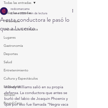
Todas las entradas
redcomarcamx
Todas las entradas
23 ene 2020
1 min de lectura
A esta conductora le pasó lo
Personajes
que a Lucerito
Historia de la Comarca
Lugares
Gastronomía
Deportes
Salud
Entretenimiento
Cultura y Espectáculos
Lo Nuestro
Wendy Williams salió en su propia 
defensa. La conductora que antes se 
Torreón
burló del labio de Joaquin Phoenix y 
Round Cero
que por eso fue llamada "Negra vaca 