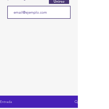
Unirse
Entrada