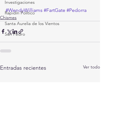
Investigaciones
#WendyWilliams
#FartGate
#Pedorra
Rapidín Político
Chismes
Santa Aurelia de los Vientos
San Pedro
Ver todo
Entradas recientes