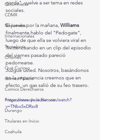
gorda", vuelve a ser tema en redes 
Columnistas
sociales.
CDMX
El jueves por la mañana, 
Williams
Nacionales
finalmente hablo del "Pedogate", 
Internacionales
luego de que ella se volviera viral en 
Tecnología
Twitter cuando en un clip del episodio 
del viernes pasado pareció 
Chismes
pedorrearse. 
Qué Curioso
Juzgue usted. Nosotros, basándonos 
en la experiencia creemos que en 
Gómez Palacio
efecto, un gas salió de su feo trasero.
Comics Derechairos
Fragmentos de la Historia
https://www.youtube.com/watch?
v=TNbxSxDRzc8
Durango
Titulares en Inicio
Coahuila