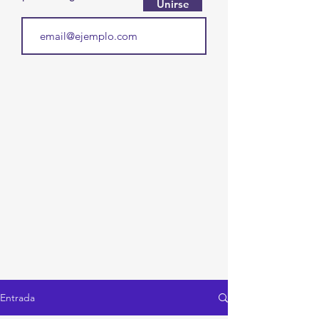
Unirse
Entrada