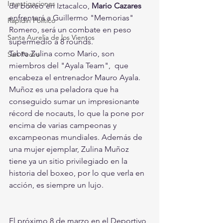
Investigaciones
de boxeo en Iztacalco, 
Mario Cazares
enfrentará a Guillermo "Memorias" 
Rapidín Político
Romero, será un combate en peso 
Santa Aurelia de los Vientos
supermedio a 8 rounds.
Tabto Zulina como Mario, son 
San Pedro
miembros del "Ayala Team",  que 
encabeza el entrenador Mauro Ayala.
Muñoz es una peladora que ha 
conseguido sumar un impresionante 
récord de nocauts, lo que la pone por 
encima de varias campeonas y 
excampeonas mundiales. Además de 
una mujer ejemplar, Zulina Muñoz 
tiene ya un sitio privilegiado en la 
historia del boxeo, por lo que verla en 
acción, es siempre un lujo.
El próximo 8 de marzo en el Deportivo 