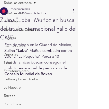
Todas las entradas
redcomarcamx
Todas las entradas
4 mar 2020
2 min de lectura
Zulina "Loba" Muñoz en busca
Personajes
del título internacional gallo del
Historia de la Comarca
CMB
Lugares
Este domingo en la Ciudad de México, 
Gastronomía
Zulina
 "Loba"
 Muñoz combatirá contra 
Deportes
Valeria "La Pequeña" Perez a 10 
rounds, ambas buscan conseguir el 
Salud
título Internacional de peso gallo del 
Entretenimiento
Consejo Mundial de Boxeo
.
Cultura y Espectáculos
Lo Nuestro
Torreón
Round Cero