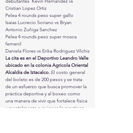
debutantes  Kevin Hernandez vs   
Cristian Lopez Ortiz
Pelea 4 rounds peso super gallo
Isaias Lucrecio Soriano vs Bryan 
Antonio Zuñiga Sanchez
Pelea 4 rounds peso super mosca 
femenil
Daniela Flores vs Erika Rodriguez Vilchis
La cita es en el Deportivo Leandro Valle 
ubicado en la colonia Agricola Oriental 
Alcaldia de Iztacalco. 
El costo general 
del boleto es de 200 pesos y se trata 
de un esfuerzo que busca promover la 
práctica deportiva y al boxeo como 
una manera de vivir que fortalece física 
y mentalmente a quienes lo practican. 
Apoya el boxeo nacional ¡Asiste y 
disfrútalo junto a tu familia!