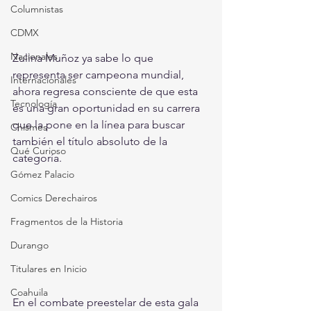
Columnistas
CDMX
Nacionales
Zulina Muñoz ya sabe lo que 
representa ser campeona mundial, 
Internacionales
ahora regresa consciente de que esta 
Tecnología
es una gran oportunidad en su carrera 
que la pone en la línea para buscar 
Chismes
también el título absoluto de la 
Qué Curioso
categoría.
Gómez Palacio
Comics Derechairos
Fragmentos de la Historia
Durango
Titulares en Inicio
Coahuila
En el combate preestelar de esta gala 