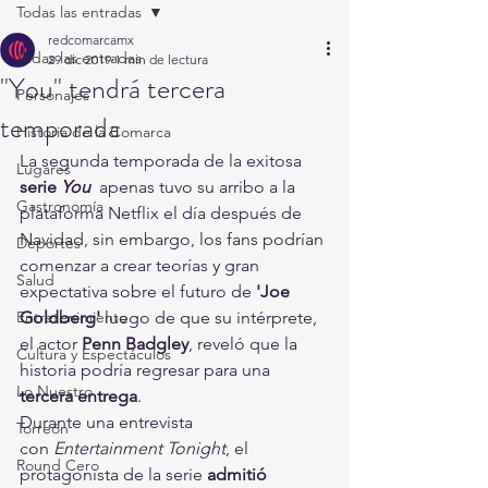
Todas las entradas
redcomarcamx
Todas las entradas
29 dic 2019
1 min de lectura
"You" tendrá tercera
Personajes
temporada
Historia de la Comarca
La segunda temporada de la exitosa
Lugares
serie 
You
  apenas tuvo su arribo a la 
Gastronomía
plataforma Netflix el día después de  
Navidad, sin embargo, los fans podrían 
Deportes
comenzar a crear teorías y gran  
Salud
expectativa sobre el futuro de 
'Joe 
Entretenimiento
Goldberg' 
luego de que su intérprete, 
el actor 
Penn Badgley
, reveló que la 
Cultura y Espectáculos
historia podría regresar para una
Lo Nuestro
tercera entrega
.
Durante una entrevista 
Torreón
con 
Entertainment Tonight
, el 
Round Cero
protagonista de la serie 
admitió 