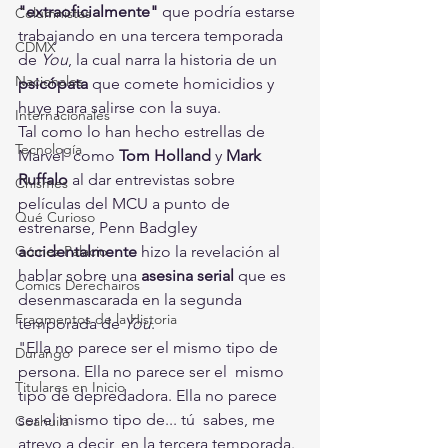
"extraoficialmente" 
que podría estarse 
Columnistas
trabajando en una tercera temporada 
CDMX
de
 You
, la cual narra la historia de un
Nacionales
psicópata
 que comete homicidios y 
huye para salirse con la suya. 
Internacionales
Tal como lo han hecho estrellas de 
Tecnología
Marvel  como 
Tom Holland 
y 
Mark 
Ruffalo
 al dar entrevistas sobre 
Chismes
películas del MCU a punto de 
Qué Curioso
estrenarse, Penn Badgley 
Gómez Palacio
accidentalmente
 hizo la revelación al 
hablar sobre una 
asesina serial
 que es 
Comics Derechairos
desenmascarada en la segunda 
Fragmentos de la Historia
temporada de
 You
. 
"Ella no parece ser el mismo tipo de 
Durango
persona. Ella no parece ser el  mismo 
Titulares en Inicio
tipo de depredadora. Ella no parece 
ser el mismo tipo de... tú  sabes, me 
Coahuila
atrevo a decir, en la tercera temporada. 