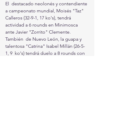
El  destacado neolonés y contendiente 
a campeonato mundial, Moisés "Taz"  
Calleros (32-9-1, 17 ko's), tendrá 
actividad a 6 rounds en Minimosca  
ante Javier "Zorrito" Clemente.
También  de Nuevo León, la guapa y 
talentosa "Catrina" Isabel Millán (26-5-
1, 9  ko's) tendrá duelo a 8 rounds con 
la oaxaqueña Luz Elena "Guerrerita"  
Aguilar. Cuatro peleas preliminares 
complementan la cartelera.
Este  viernes se llevará a cabo la 
revisión médica y ceremonia de peso, 
a  partir de las 12:00 horas en la sala de 
conferencias del estadio BBVA.  La 
función del próximo sábado dará 
inicio a las 16:00 horas, con un  
programa de peleas amateurs.