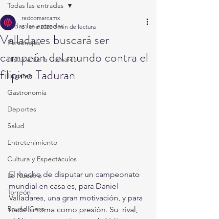
Todas las entradas
redcomarcamx
Todas las entradas
31 ene 2020
3 min de lectura
Valladares buscará ser
Personajes
campeón del mundo contra el
Historia de la Comarca
filipino Taduran
Lugares
Gastronomía
Deportes
Salud
Entretenimiento
Cultura y Espectáculos
El  hecho de disputar un campeonato 
Lo Nuestro
mundial en casa es, para Daniel  
Torreón
Valladares, una gran motivación, y para 
Round Cero
nada lo toma como presión. Su  rival, 