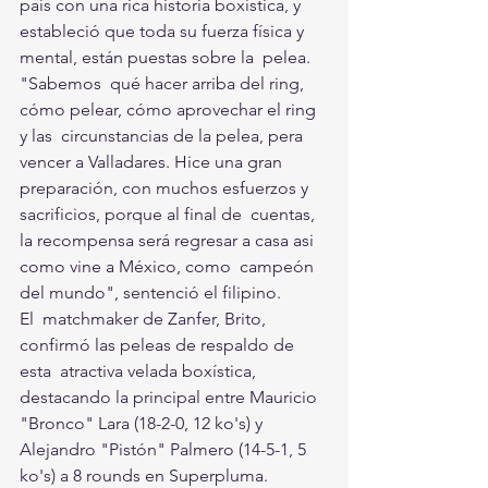
país con una rica historia boxística, y  
estableció que toda su fuerza física y 
mental, están puestas sobre la  pelea.
"Sabemos  qué hacer arriba del ring, 
cómo pelear, cómo aprovechar el ring 
y las  circunstancias de la pelea, pera 
vencer a Valladares. Hice una gran  
preparación, con muchos esfuerzos y 
sacrificios, porque al final de  cuentas, 
la recompensa será regresar a casa asi 
como vine a México, como  campeón 
del mundo", sentenció el filipino.
El  matchmaker de Zanfer, Brito, 
confirmó las peleas de respaldo de 
esta  atractiva velada boxística, 
destacando la principal entre Mauricio  
"Bronco" Lara (18-2-0, 12 ko's) y 
Alejandro "Pistón" Palmero (14-5-1, 5  
ko's) a 8 rounds en Superpluma.