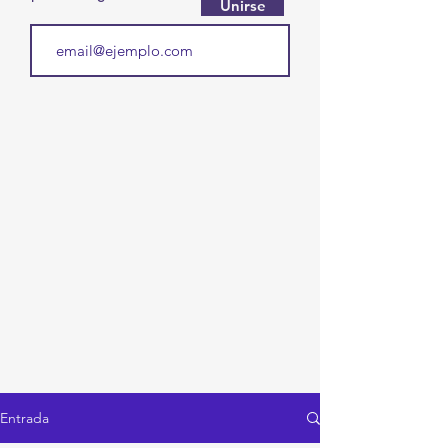
Unirse
Entrada