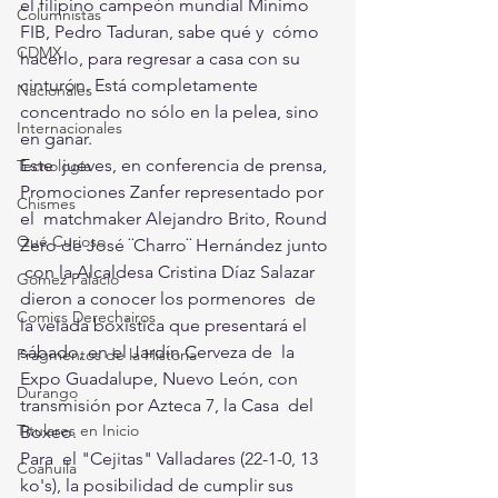
el filipino campeón mundial Mínimo 
Columnistas
FIB, Pedro Taduran, sabe qué y  cómo 
CDMX
hacerlo, para regresar a casa con su 
cinturón. Está completamente  
Nacionales
concentrado no sólo en la pelea, sino 
Internacionales
en ganar.
Este  jueves, en conferencia de prensa, 
Tecnología
Promociones Zanfer representado por 
Chismes
el  matchmaker Alejandro Brito, Round 
Qué Curioso
Zero de José ¨Charro¨ Hernández junto 
 con la Alcaldesa Cristina Díaz Salazar 
Gómez Palacio
dieron a conocer los pormenores  de 
Comics Derechairos
la velada boxística que presentará el 
sábado, en el Jardín Cerveza de  la 
Fragmentos de la Historia
Expo Guadalupe, Nuevo León, con 
Durango
transmisión por Azteca 7, la Casa  del 
Titulares en Inicio
Boxeo.
Para  el "Cejitas" Valladares (22-1-0, 13 
Coahuila
ko's), la posibilidad de cumplir sus  