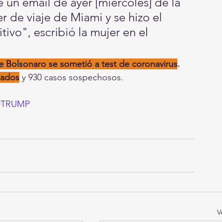
 un email de ayer [miércoles] de la 
r de viaje de Miami y se hizo el 
ivo", escribió la mujer en el 
 Bolsonaro se sometió a test de coronavirus
.
mados
 y 930 casos sospechosos.
#TRUMP
V