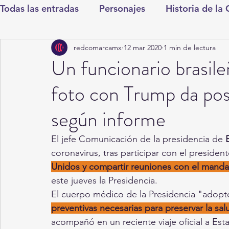
Todas las entradas
Personajes
Historia de la
redcomarcamx
12 mar 2020
1 min de lectura
Deportes
Salud
Entretenimiento
Cul
Un funcionario brasil
foto con Trump da posi
Round Cero
Columnistas
CDMX
Nac
según informe
Chismes
Qué Curioso
Gómez Palacio
El jefe Comunicación de la presidencia de 
B
coronavirus, tras participar con el presiden
Unidos y compartir reuniones con el manda
Durango
Titulares en Inicio
Coahuila
este jueves la Presidencia.
El cuerpo médico de la Presidencia "adopt
preventivas necesarias para preservar la sal
Santa Aurelia de los Vientos
San Pedro
acompañó en un reciente viaje oficial a Est