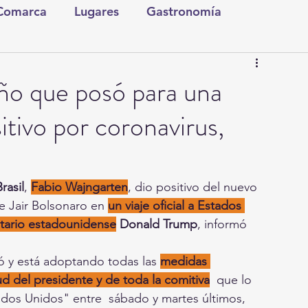
 Comarca
Lugares
Gastronomía
tura y Espectáculos
Lo Nuestro
Torreón
eño que posó para una
tivo por coronavirus,
ionales
Internacionales
Tecnología
Comics Derechairos
Fragmentos de la Historia
rasil
, 
Fabio Wajngarten
, dio positivo del nuevo 
te Jair Bolsonaro en 
un viaje oficial a Estados 
tario estadounidense
 Donald Trump
, informó 
Investigaciones
Rapidín Político
ó y está adoptando todas las 
medidas 
ud del presidente y de toda la comitiva
  que lo 
ados Unidos" entre  sábado y martes últimos, 