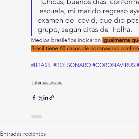
"Chicas, buenos días: conforme
 escuela, mi marido regresó aye
examen de  covid, que dio posit
grupo, según citas de  Folha.
Medios brasileños indicaron 
igualmente que
Brasil tiene 60 casos de coronavirus confir
#BRASIL
#BOLSONARO
#CORONAVIRUS
Internacionales
Entradas recientes