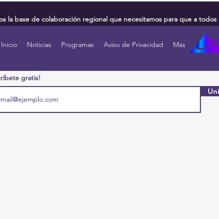
 la base de colaboración regional que necesitamos para que a todos 
Inicio
Noticias
Programas
Aviso de Privacidad
Más
ríbete gratis!
Uni