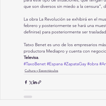
para este tipo de situaciones, que tengan 
que son diversos sin miedo a la censura”, d
La obra La Revolución se exhibirá en el mus
febrero y posteriormente se hará una mues
definirse) para posteriormente ser traslada
Tatxo Benet es uno de los empresarios más
productora Mediapro y cuenta con negocio
Televisa
.
#TaxoBenet
#Espana
#ZapataGay
#obra
#Ar
Cultura y Espectáculos