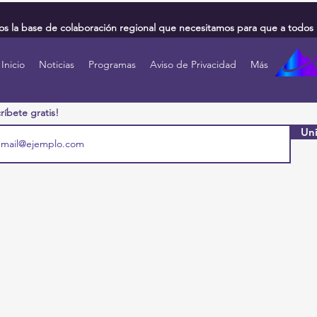
 la base de colaboración regional que necesitamos para que a todos 
Inicio
Noticias
Programas
Aviso de Privacidad
Más
ríbete gratis!
Uni