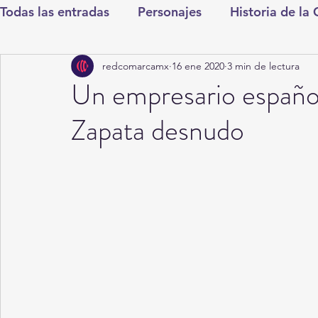
Todas las entradas
Personajes
Historia de la
redcomarcamx
16 ene 2020
3 min de lectura
Deportes
Salud
Entretenimiento
Cul
Un empresario español
Zapata desnudo
Round Cero
Columnistas
CDMX
Nac
Chismes
Qué Curioso
Gómez Palacio
Durango
Titulares en Inicio
Coahuila
Santa Aurelia de los Vientos
San Pedro