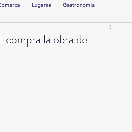
 Comarca
Lugares
Gastronomía
tura y Espectáculos
Lo Nuestro
Torreón
 compra la obra de
ionales
Internacionales
Tecnología
Comics Derechairos
Fragmentos de la Historia
Investigaciones
Rapidín Político