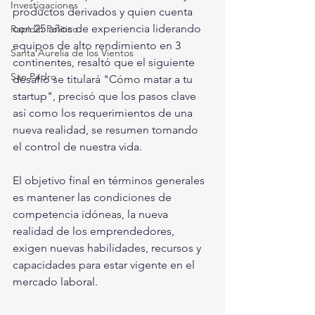
Investigaciones
productos derivados y quien cuenta 
con 25 años de experiencia liderando 
Rapidín Político
equipos de alto rendimiento en 3 
Santa Aurelia de los Vientos
continentes, resaltó que el siguiente 
San Pedro
desafío se titulará "Cómo matar a tu 
startup", precisó que los pasos clave 
así como los requerimientos de una 
nueva realidad, se resumen tomando 
el control de nuestra vida. 
El objetivo final en términos generales 
es mantener las condiciones de 
competencia idóneas, la nueva 
realidad de los emprendedores,  
exigen nuevas habilidades, recursos y 
capacidades para estar vigente en el 
mercado laboral. 