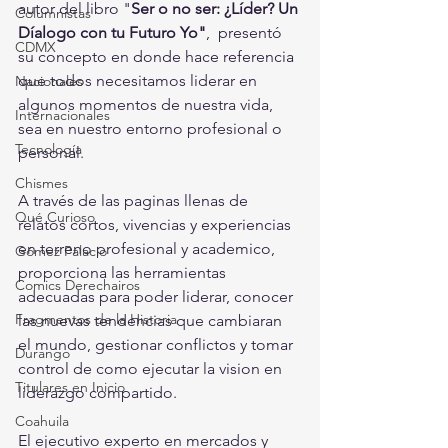
autor del libro "
Ser o no ser: ¿Líder? Un 
Columnistas
Díalogo con tu Futuro Yo"
,
 presentó 
CDMX
su concepto en donde hace referencia 
que todos necesitamos liderar en 
Nacionales
algunos momentos de nuestra vida, 
Internacionales
sea en nuestro entorno profesional o 
Tecnología
personal. 
Chismes
A través de las paginas llenas de 
Qué Curioso
relatos cortos, vivencias y experiencias 
en terreno profesional y academico, 
Gómez Palacio
proporciona las herramientas 
Comics Derechairos
adecuadas para poder liderar, conocer 
Fragmentos de la Historia
las nuevas tendencias que cambiaran 
el mundo, gestionar conflictos y tomar 
Durango
control de como ejecutar la vision en 
Titulares en Inicio
liderazgo compartido. 
Coahuila
El ejecutivo experto en mercados y 