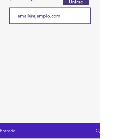
Unirse
Entrada