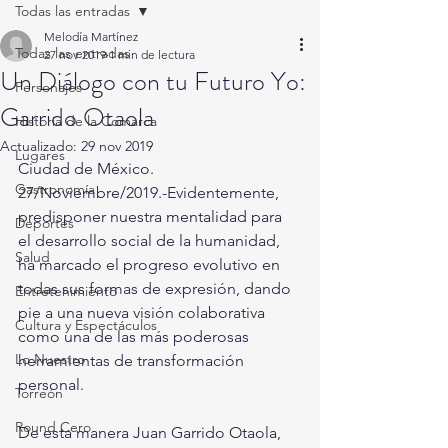
Todas las entradas
Melodía Martínez
Todas las entradas
27 nov 2019
1 min de lectura
Un Diálogo con tu Futuro Yo:
Personajes
Garrido Otaola
Historia de la Comarca
Actualizado:
29 nov 2019
Lugares
Ciudad de México. 
Gastronomía
27/Noviembre/2019.-Evidentemente, 
predisponer nuestra mentalidad para 
Deportes
el desarrollo social de la humanidad, 
Salud
ha marcado el progreso evolutivo en 
todas sus formas de expresión, dando 
Entretenimiento
pie a una nueva visión colaborativa 
Cultura y Espectáculos
como una de las más poderosas 
Lo Nuestro
herramientas de transformación 
personal.
Torreón
Round Cero
De esta manera Juan Garrido Otaola, 