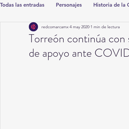
Todas las entradas
Personajes
Historia de la
redcomarcamx
4 may 2020
1 min de lectura
Deportes
Salud
Entretenimiento
Cul
Torreón continúa con s
de apoyo ante COVI
Round Cero
Columnistas
CDMX
Nac
Chismes
Qué Curioso
Gómez Palacio
Durango
Titulares en Inicio
Coahuila
Santa Aurelia de los Vientos
San Pedro