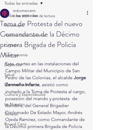
Todas las entradas
redcomarcamx
Todas las entradas
3 mar 2020
1 min de lectura
Toma de Protesta del nuevo
Personajes
Comandante de la Décimo
Historia de la Comarca
primera Brigada de Policía
Lugares
Militar
Gastronomía
Este  martes en las instalaciones del 
Deportes
Campo Militar del Municipio de San  
Salud
Pedro de las Colonias, el alcalde 
Jorge 
Entretenimiento
Zermeño Infante
, asistió como  
invitado a la Toma de Protesta al cargo, 
Cultura y Espectáculos
posesión del mando y protesta  de 
Lo Nuestro
Bandera, del General Brigadier 
Diplomado De Estado Mayor, Andrés  
Torreón
Ojeda Ramírez, como Comandante de 
Round Cero
la Décimo primera Brigada de Policía  