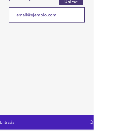
Unirse
Entrada