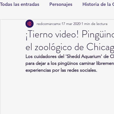
Todas las entradas
Personajes
Historia de la
redcomarcamx
17 mar 2020
1 min de lectura
Deportes
Salud
Entretenimiento
Cul
¡Tierno video! Pingüin
el zoológico de Chicag
Round Cero
Columnistas
CDMX
Nac
Los cuidadores del 'Shedd Aquarium' de Ch
para dejar a los pingüinos caminar libremen
Chismes
Qué Curioso
Gómez Palacio
experiencias por las redes sociales.
Durango
Titulares en Inicio
Coahuila
Santa Aurelia de los Vientos
San Pedro