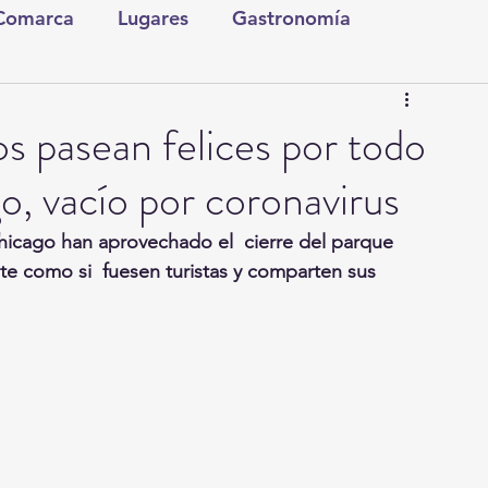
 Comarca
Lugares
Gastronomía
tura y Espectáculos
Lo Nuestro
Torreón
os pasean felices por todo
o, vacío por coronavirus
ionales
Internacionales
Tecnología
icago han aprovechado el  cierre del parque 
te como si  fuesen turistas y comparten sus 
Comics Derechairos
Fragmentos de la Historia
Investigaciones
Rapidín Político