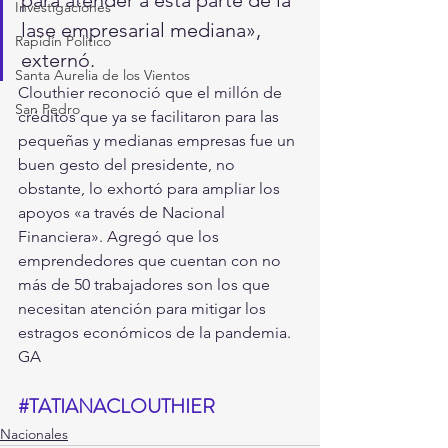
Investigaciones
lase empresarial mediana», 
Rapidín Político
externó.
Santa Aurelia de los Vientos
Clouthier reconoció que el millón de 
San Pedro
créditos que ya se facilitaron para las 
pequeñas y medianas empresas fue un 
buen gesto del presidente, no 
obstante, lo exhortó para ampliar los 
apoyos «a través de Nacional 
Financiera». Agregó que los 
emprendedores que cuentan con no 
más de 50 trabajadores son los que 
necesitan atención para mitigar los 
estragos económicos de la pandemia. 
GA
#TATIANACLOUTHIER
Nacionales