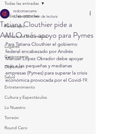
Todas las entradas
redcomarcamx
Todas las entradas
12 abr 2020
1 min de lectura
Tatiana Clouthier pide a
Personajes
AMLO más apoyo para Pymes
Historia de la Comarca
Para Tatiana Clouthier el gobierno 
Lugares
federal encabezado por Andrés 
Gastronomía
Manuel López Obrador debe apoyar 
más a las pequeñas y medianas 
Deportes
empresas (Pymes) para superar la crisis 
Salud
económica provocada por el Covid-19.
Entretenimiento
Cultura y Espectáculos
Lo Nuestro
Torreón
Round Cero