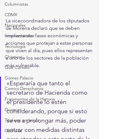
Columnistas
CDMX
La vicecoordinadora de los diputados 
Nacionales
de Morena declaró que se deben 
implementar fases económicas y 
Internacionales
acciones que protejan a estas personas 
Tecnología
que viven al día, pues ellos representan 
Chismes
a uno de los sectores de la población 
más vulnerable.
Qué Curioso
Gómez Palacio
«Esperaría que tanto el 
Comics Derechairos
secretario de Hacienda como 
Fragmentos de la Historia
el presidente lo estén 
Durango
considerando, porque si esto 
se va a prolongar más, poder 
Titulares en Inicio
entrar con medidas distintas 
Coahuila
para atender a esta parte de la 