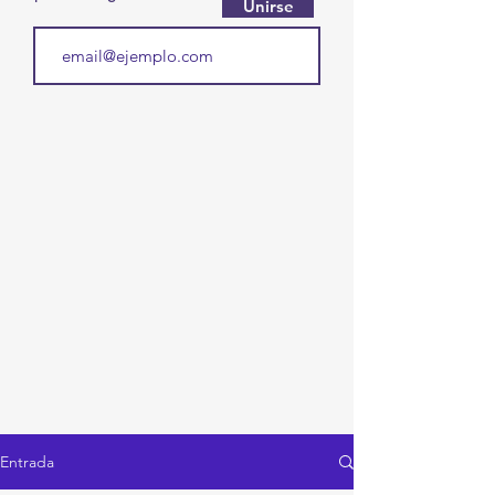
Unirse
Entrada