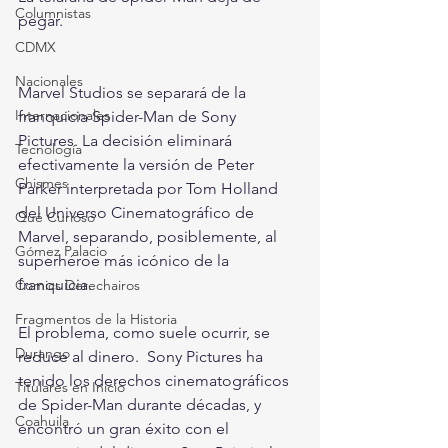
Columnistas
pegar.
CDMX
Nacionales
Marvel Studios se separará de la 
Internacionales
franquicia Spider-Man de Sony 
Pictures. La decisión eliminará 
Tecnología
efectivamente la versión de Peter 
Chismes
Parker interpretada por Tom Holland 
del Universo Cinematográfico de 
Qué Curioso
Marvel, separando, posiblemente, al 
Gómez Palacio
superhéroe más icónico de la 
franquicia.
Comics Derechairos
Fragmentos de la Historia
El problema, como suele ocurrir, se 
Durango
reduce al dinero.  Sony Pictures ha 
tenido los derechos cinematográficos 
Titulares en Inicio
de Spider-Man durante décadas, y 
Coahuila
encontró un gran éxito con el 