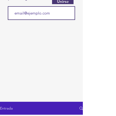
Unirse
Entrada