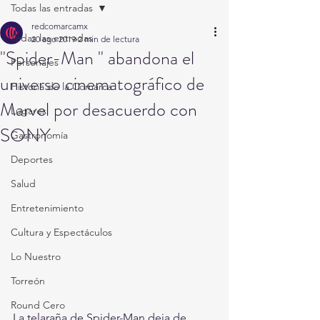
Todas las entradas
redcomarcamx
Todas las entradas
20 ago 2019
2 min de lectura
"Spider-Man " abandona el
Personajes
universo cinematográfico de
Historia de la Comarca
Marvel por desacuerdo con
Lugares
SONY
Gastronomía
Deportes
Salud
Entretenimiento
Cultura y Espectáculos
Lo Nuestro
Torreón
Round Cero
La telaraña de Spider-Man deja de 