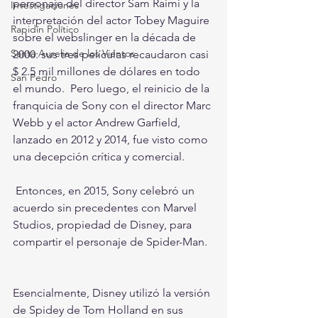
personaje del director Sam Raimi y la 
Investigaciones
interpretación del actor Tobey Maguire 
Rapidín Político
sobre el webslinger en la década de 
Santa Aurelia de los Vientos
2000: sus tres películas recaudaron casi 
$ 2.5 mil millones de dólares en todo 
San Pedro
el mundo.  Pero luego, el reinicio de la 
franquicia de Sony con el director Marc 
Webb y el actor Andrew Garfield, 
lanzado en 2012 y 2014, fue visto como 
una decepción crítica y comercial.
 Entonces, en 2015, Sony celebró un 
acuerdo sin precedentes con Marvel 
Studios, propiedad de Disney, para 
compartir el personaje de Spider-Man. 
Esencialmente, Disney utilizó la versión 
de Spidey de Tom Holland en sus 