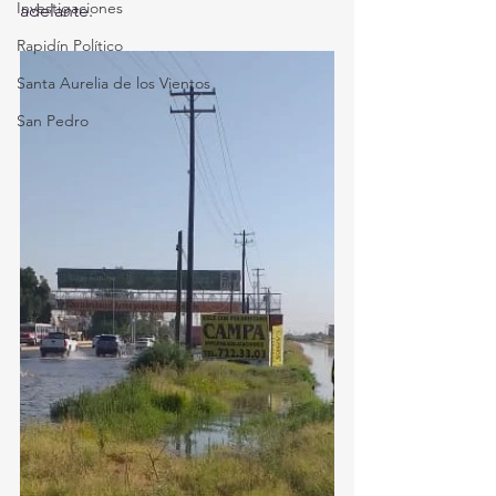
Investigaciones
adelante. 
Rapidín Político
Santa Aurelia de los Vientos
San Pedro