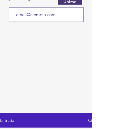
Unirse
Entrada