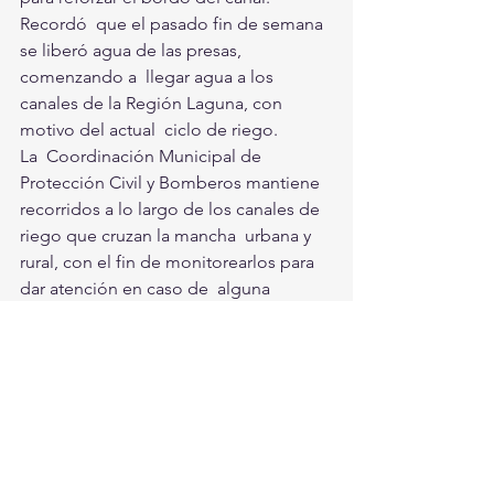
Recordó  que el pasado fin de semana 
se liberó agua de las presas, 
comenzando a  llegar agua a los 
canales de la Región Laguna, con 
motivo del actual  ciclo de riego. 
La  Coordinación Municipal de 
Protección Civil y Bomberos mantiene  
recorridos a lo largo de los canales de 
riego que cruzan la mancha  urbana y 
rural, con el fin de monitorearlos para 
dar atención en caso de  alguna 
eventualidad. Además, el personal 
reitera la invitación a la  población a no 
introducirse al canal, ya que representa 
un riesgo para  la vida.
Torreón, Ciudad En Equipo
Torreón