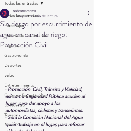
Todas las entradas
redcomarcamx
Todas las entradas
13 may 2020
2 min de lectura
Sin riesgo por escurrimiento de
Personajes
agua en canal de riego:
Historia de la Comarca
Protección Civil
Lugares
Gastronomía
Deportes
Salud
Entretenimiento
· 
Protección  Civil, Tránsito y Vialidad, 
Cultura y Espectáculos
así como Seguridad Pública acuden al 
lugar  para dar apoyo a los 
Lo Nuestro
automovilistas, ciclistas y transeúntes. 
Torreón
· 
Será la Comisión Nacional del Agua 
quién trabaje en el lugar, para reforzar 
Round Cero