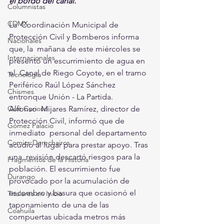
el bordo del canal. 
Columnistas
CDMX
La  Coordinación Municipal de 
Protección Civil y Bomberos informa 
Nacionales
que, la  mañana de este miércoles se 
Internacionales
presentó un escurrimiento de agua en 
el  Canal de Riego Coyote, en el tramo 
Tecnología
Periférico Raúl López Sánchez  
Chismes
entronque Unión - La Partida.  
Alfonso  Mijares Ramírez, director de 
Qué Curioso
Protección Civil, informó que de 
Gómez Palacio
inmediato  personal del departamento 
Comics Derechairos
acudió al lugar para prestar apoyo. Tras 
una  revisión descartó riesgos para la 
Fragmentos de la Historia
población. El escurrimiento fue  
Durango
provocado por la acumulación de  
escombro y basura que ocasionó el  
Titulares en Inicio
taponamiento de una de las 
Coahuila
compuertas ubicada metros más 