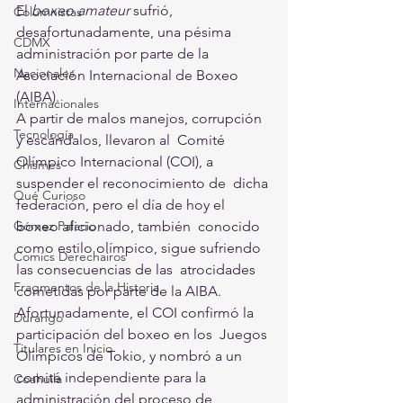
El 
boxeo amateur
 sufrió, 
Columnistas
desafortunadamente, una pésima 
CDMX
administración por parte de la 
Nacionales
Asociación Internacional de Boxeo 
(AIBA).
Internacionales
A partir de malos manejos, corrupción 
Tecnología
y escándalos, llevaron al  Comité 
Olímpico Internacional (COI), a 
Chismes
suspender el reconocimiento de  dicha 
Qué Curioso
federación, pero el día de hoy el 
Gómez Palacio
boxeo aficionado, también  conocido 
como estilo olímpico, sigue sufriendo 
Comics Derechairos
las consecuencias de las  atrocidades 
Fragmentos de la Historia
cometidas por parte de la AIBA.
Afortunadamente, el COI confirmó la 
Durango
participación del boxeo en los  Juegos 
Titulares en Inicio
Olímpicos de Tokio, y nombró a un 
comité independiente para la  
Coahuila
administración del proceso de 