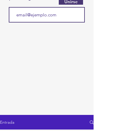
Unirse
Entrada