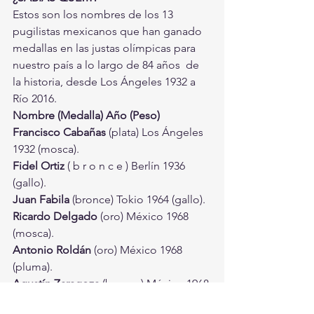
Estos son los nombres de los 13 
pugilistas mexicanos que han ganado  
medallas en las justas olímpicas para 
nuestro país a lo largo de 84 años  de 
la historia, desde Los Ángeles 1932 a 
Río 2016.
Nombre (Medalla) Año (Peso)
Francisco Cabañas
 (plata) Los Ángeles 
1932 (mosca).
Fidel Ortiz
 ( b r o n c e ) Berlín 1936 
(gallo).
Juan Fabila
 (bronce) Tokio 1964 (gallo).
Ricardo Delgado
 (oro) México 1968 
(mosca).
Antonio Roldán
 (oro) México 1968 
(pluma).
Agustín Zaragoza
 (bronce) México 1968 
(medio).