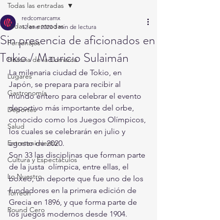
Todas las entradas
redcomarcamx
Todas las entradas
12 ene 2020
3 min de lectura
Sin presencia de aficionados en
Personajes
Tokio / Mauricio Sulaimán
Historia de la Comarca
La milenaria ciudad de Tokio, en 
Lugares
Japón, se prepara para recibir al  
Gastronomía
mundo entero para celebrar el evento 
deportivo más importante del orbe,  
Deportes
conocido como los Juegos Olímpicos, 
Salud
los cuales se celebrarán en julio y  
Entretenimiento
agosto de 2020.
Son 33 las disciplinas que forman parte 
Cultura y Espectáculos
de la justa  olímpica, entre ellas, el 
Lo Nuestro
boxeo, un deporte que fue uno de los  
fundadores en la primera edición de 
Torreón
Grecia en 1896, y que forma parte de  
Round Cero
los juegos modernos desde 1904.